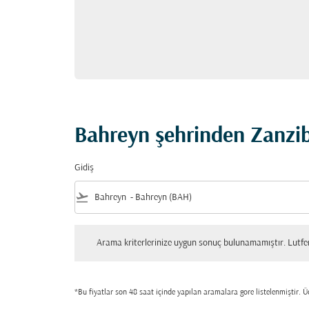
Bahreyn şehrinden Zanziba
Gidiş
flight_takeoff
Arama kriterlerinize uygun sonuç bulunamamıştır. Lutfen tekrar
Arama kriterlerinize uygun sonuç bulunamamıştır. Lutfen 
*Bu fiyatlar son 48 saat içinde yapılan aramalara gore listelenmiştir. Üc