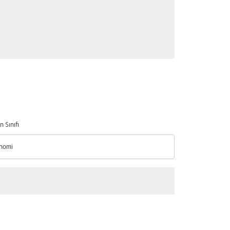
n Sınıfı
nomi
n Sınıfı option Ekonomi Selected