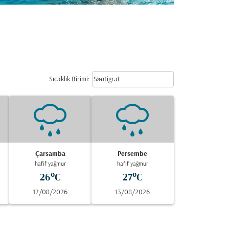
Weather unit option Santigrat Sele
keyboard_arrow_down
Sıcaklık Birimi
:
Santigrat
Çarsamba
Persembe
hafif yağmur
hafif yağmur
26°C
27°C
12/08/2026
13/08/2026