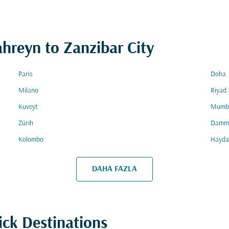
ahreyn to Zanzibar City
Paris
Doha
Milano
Riyad
Kuveyt
Mumb
Zürih
Damm
Kolombo
Hayda
DAHA FAZLA
ick Destinations