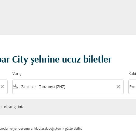
r City şehrine ucuz biletler
Varış
Kabi
close
flight_land
close
keyboard_arrow_down
Eko
Kabi
 giriniz.
tekrar giriniz.
retler ve yer durumu anlık olarak değişkenlik gösterebilir.