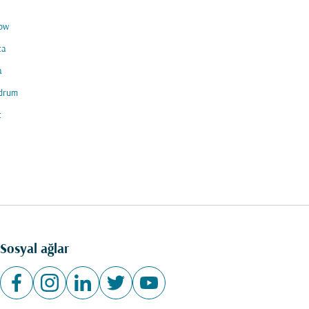
ow
ta
a
ndrum
t
Sosyal ağlar