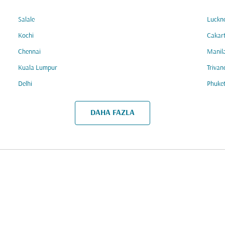
Salale
Luckn
Kochi
Cakar
Chennai
Manil
Kuala Lumpur
Triva
Delhi
Phuke
DAHA FAZLA