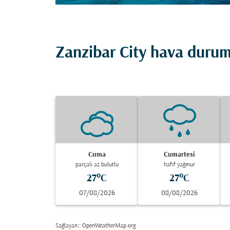
Zanzibar City hava duru
Cuma
Cumartesi
parçalı az bulutlu
hafif yağmur
27°C
27°C
07/08/2026
08/08/2026
Sağlayan:
: OpenWeatherMap.org