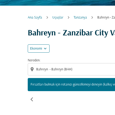
Ana Sayfa
Uçuşlar
Tanzanya
Bahreyn - Za
Fırsatları bulmak için rotanızı güncellemeyi d
Bahreyn - Zanzibar City V
expand_more
Ekonomi
Nereden:
location_on
Fırsatları bulmak için rotanızı güncellemeyi deneyin (kalkış v
chevron_left