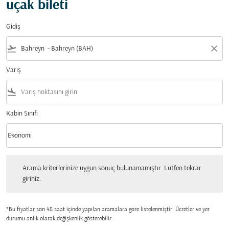
uçak bileti
Gidiş
flight_takeoff
close
Varış
flight_land
Kabin Sınıfı
keyboard_arrow_down
Ekonomi
Kabin Sınıfı option Ekonomi Selected
Arama kriterlerinize uygun sonuç bulunamamıştır. Lutfen tekrar giriniz.
Arama kriterlerinize uygun sonuç bulunamamıştır. Lutfen tekrar
giriniz.
*Bu fiyatlar son 48 saat içinde yapılan aramalara gore listelenmiştir. Ücretler ve yer
durumu anlık olarak değişkenlik gösterebilir.