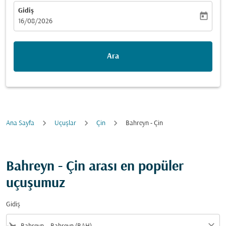
Gidiş
today
fc-booking-departure-date-aria-label
16/08/2026
Ara
Ana Sayfa
Uçuşlar
Çin
Bahreyn - Çin
Bahreyn - Çin arası en popüler
uçuşumuz
Gidiş