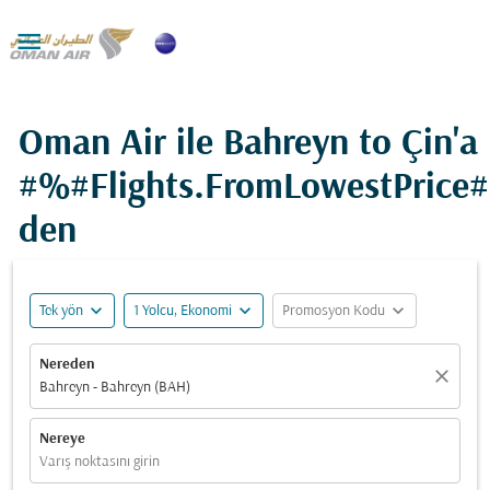

Oman Air ile Bahreyn to Çin'a
#%#Flights.FromLowestPrice
den
expand_more
expand_more
expand_more
Tek yön
1 Yolcu, Ekonomi
Promosyon Kodu
Nereden
close
Bahreyn - Bahreyn (BAH)
Nereye
Varış noktasını girin