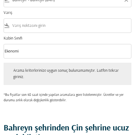
flight_takeoff
close
Varış
flight_land
Kabin Sınıfı
keyboard_arrow_down
Ekonomi
Kabin Sınıfı option Ekonomi Selected
Arama kriterlerinize uygun sonuç bulunamamıştır. Lutfen tekrar giriniz.
Arama kriterlerinize uygun sonuç bulunamamıştır. Lutfen tekrar
giriniz.
*Bu fiyatlar son 48 saat içinde yapılan aramalara gore listelenmiştir. Ücretler ve yer
durumu anlık olarak değişkenlik gösterebilir.
Bahreyn şehrinden Çin şehrine ucuz