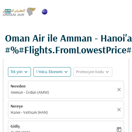

Oman Air ile Amman - Hanoi'a
#%#Flights.FromLowestPrice
expand_more
expand_more
expand_more
Tek yön
1 Yolcu, Ekonomi
Promosyon Kodu
Nereden
close
Amman - Ürdün (AMM)
Nereye
close
Hanoi - Vietnam (HAN)
Gidiş
today