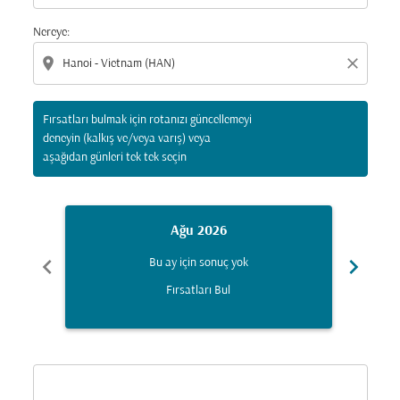
Nereye:
location_on
close
Fırsatları bulmak için rotanızı güncellemeyi
deneyin (kalkış ve/veya varış) veya
aşağıdan günleri tek tek seçin
Ağu 2026
chevron_left
chevron_right
Bu ay için sonuç yok
Fırsatları Bul
Displaying fares for Ağustos-2026