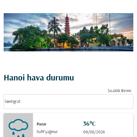
Hanoi hava durumu
Sıcaklık Birimi
:
Weather unit option Santigrat Selected
keyboard_arrow_down
Santigrat
36°C
Pazar
hafif yağmur
09/08/2026