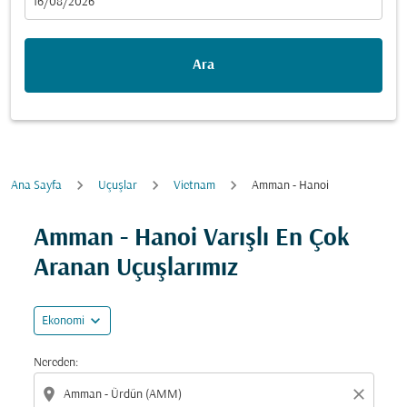
fc-booking-departure-date-aria-label
16/08/2026
Ara
Ana Sayfa
Uçuşlar
Vietnam
Amman - Hanoi
Fırsatları bulmak için rotanızı güncellemeyi deneyin (ka
Amman - Hanoi Varışlı En Çok
Aranan Uçuşlarımız
expand_more
Ekonomi
Nereden:
location_on
close