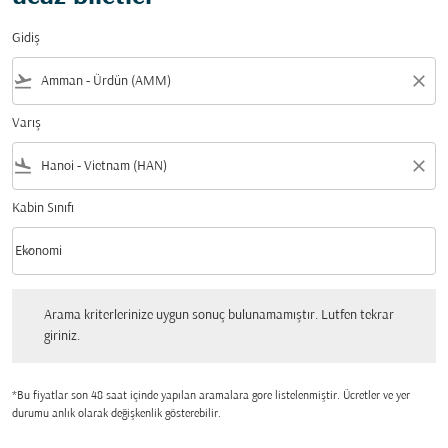
Gidiş
flight_takeoff
close
Varış
flight_land
close
Kabin Sınıfı
keyboard_arrow_down
Ekonomi
Kabin Sınıfı option Ekonomi Selected
Arama kriterlerinize uygun sonuç bulunamamıştır. Lutfen tekrar giriniz.
Arama kriterlerinize uygun sonuç bulunamamıştır. Lutfen tekrar
giriniz.
*Bu fiyatlar son 48 saat içinde yapılan aramalara gore listelenmiştir. Ücretler ve yer
durumu anlık olarak değişkenlik gösterebilir.