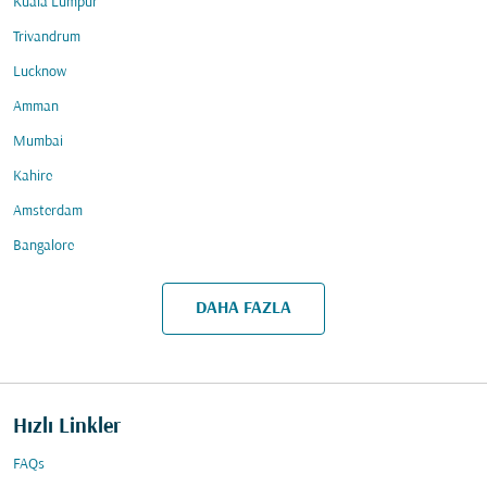
Kuala Lumpur
Trivandrum
Lucknow
Amman
Mumbai
Kahire
Amsterdam
Bangalore
DAHA FAZLA
Hızlı Linkler
FAQs