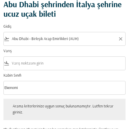
Abu Dhabi şehrinden İtalya şehrine
ucuz uçak bileti
Gidiş
flight_takeoff
close
Varış
flight_land
Kabin Sınıfı
keyboard_arrow_down
Ekonomi
Kabin Sınıfı option Ekonomi Selected
Arama kriterlerinize uygun sonuç bulunamamıştır. Lutfen tekrar giriniz.
Arama kriterlerinize uygun sonuç bulunamamıştır. Lutfen tekrar
giriniz.