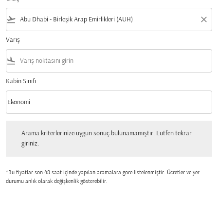
flight_takeoff
close
Varış
flight_land
Kabin Sınıfı
keyboard_arrow_down
Ekonomi
Kabin Sınıfı option Ekonomi Selected
Arama kriterlerinize uygun sonuç bulunamamıştır. Lutfen tekrar giriniz.
Arama kriterlerinize uygun sonuç bulunamamıştır. Lutfen tekrar
giriniz.
*Bu fiyatlar son 48 saat içinde yapılan aramalara gore listelenmiştir. Ücretler ve yer
durumu anlık olarak değişkenlik gösterebilir.