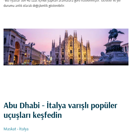
*Bu fiyatlar son 48 saat içinde yapılan aramalara gore listelenmiştir. Ücretler ve yer
durumu anlık olarak değişkenlik gösterebilir.
Abu Dhabi - İtalya varışlı popüler
uçuşları keşfedin
Maskat - İtalya