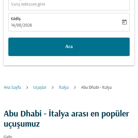
Varış noktasını girin
Gidiş
today
fc-booking-departure-date-aria-label
14/08/2026
Ara
Ana Sayfa
Uçuşlar
İtalya
Abu Dhabi - İtalya
Abu Dhabi - İtalya arası en popüler
uçuşumuz
Gidiş