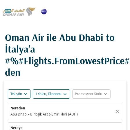

Oman Air ile Abu Dhabi to
İtalya'a
#%#Flights.FromLowestPrice
den
expand_more
expand_more
expand_more
Tek yön
1 Yolcu, Ekonomi
Promosyon Kodu
Nereden
close
Abu Dhabi - Birleşik Arap Emirlikleri (AUH)
Nereye