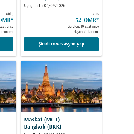
Uçuş Tarihi: 04/09/2026
Gidiş
Gidiş
 OMR
*
32 OMR
*
saat önce
Görüldü: 10 saat önce
Ekonomi
Tek yön
/
Ekonomi
Şimdi rezervasyon yap
Maskat (MCT)
-
Bangkok (BKK)