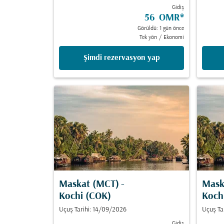
Gidiş
56 OMR
*
Görüldü: 1 gün önce
Tek yön
/
Ekonomi
Şimdi rezervasyon yap
Maskat (MCT)
-
Mask
Kochi (COK)
Koch
Uçuş Tarihi: 14/09/2026
Uçuş Ta
Gidiş