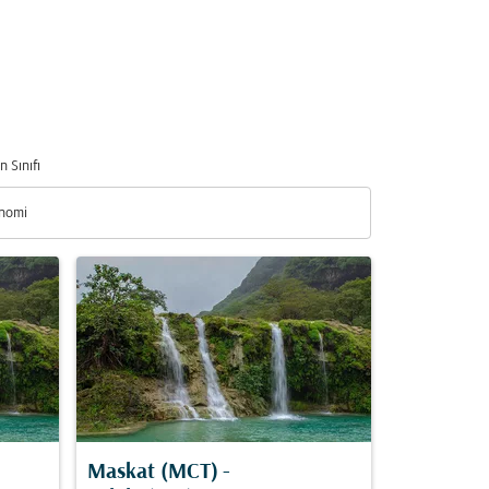
n Sınıfı
nomi
n Sınıfı option Ekonomi Selected
Maskat (MCT)
-