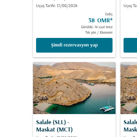
Uçuş Tarihi: 31/08/2026
Uçuş Ta
Gidiş
38 OMR
*
Görüldü: 14 saat önce
Tek yön
/
Ekonomi
Şimdi rezervasyon yap
Salale (SLL)
-
Salal
Maskat (MCT)
Mask