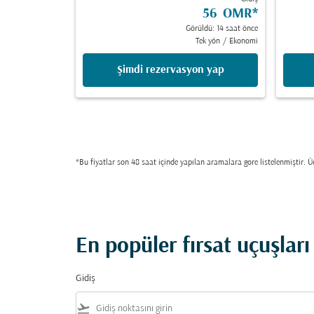
56 OMR
*
Görüldü: 14 saat önce
Tek yön
/
Ekonomi
Şimdi rezervasyon yap
*Bu fiyatlar son 48 saat içinde yapılan aramalara gore listelenmiştir. Üc
En popüler fırsat uçuşları
Gidiş
flight_takeoff