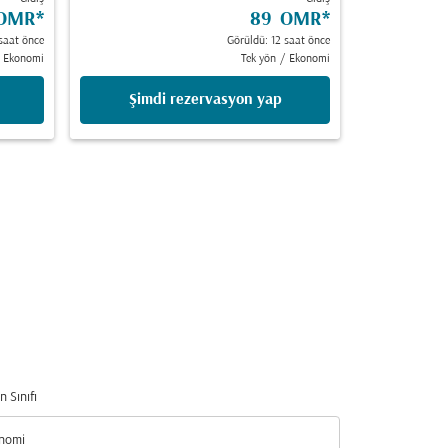
OMR
*
89 OMR
*
saat önce
Görüldü: 12 saat önce
Ekonomi
Tek yön
/
Ekonomi
Şimdi rezervasyon yap
n Sınıfı
nomi