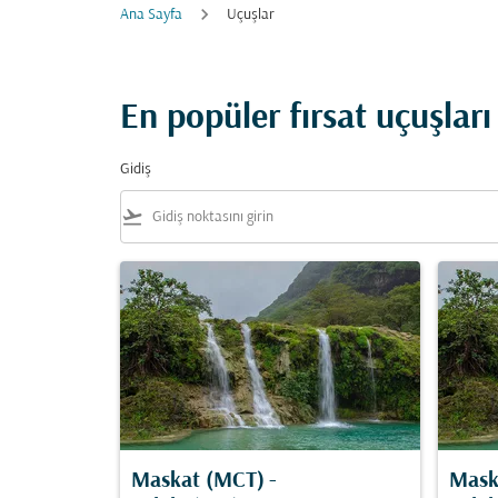
Ana Sayfa
Uçuşlar
En popüler fırsat uçuşları
Gidiş
flight_takeoff
Maskat (MCT)
-
Mask