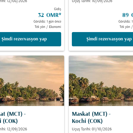
rihi: 12/08/2026
Uçuş Tarihi: 10/09/2026
Gidiş
32 OMR
*
89 
Görüldü: 1 gün önce
Görüldü: 1
Tek yön
/
Ekonomi
Tek yön
/
Şimdi rezervasyon yap
Şimdi rezervasyon yap
at (MCT)
-
Maskat (MCT)
-
i (COK)
Kochi (COK)
rihi: 12/09/2026
Uçuş Tarihi: 01/10/2026