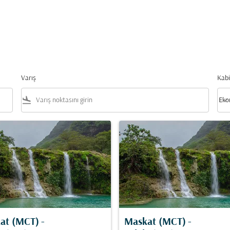
Varış
Kabi
flight_land
keyboard_arrow_down
Eko
Kabi
at (MCT)
-
Maskat (MCT)
-