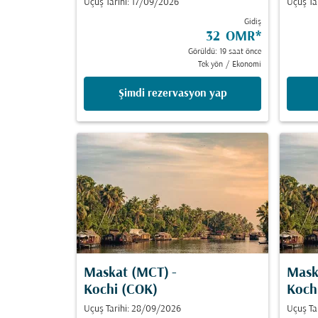
Uçuş Tarihi: 17/09/2026
Uçuş Ta
Gidiş
32 OMR
*
Görüldü: 19 saat önce
Tek yön
/
Ekonomi
Şimdi rezervasyon yap
Maskat (MCT)
-
Mask
Kochi (COK)
Koch
Uçuş Tarihi: 28/09/2026
Uçuş Ta