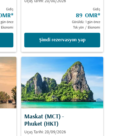
Uçuş Tarihi: 28/08/2026
Gidiş
Gidiş
OMR
*
89 OMR
*
 gün önce
Görüldü: 1 gün önce
Ekonomi
Tek yön
/
Ekonomi
Şimdi rezervasyon yap
Maskat (MCT)
-
Phuket (HKT)
Uçuş Tarihi: 28/09/2026