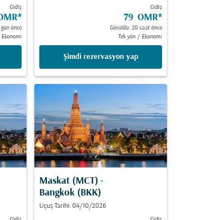
Gidiş
Gidiş
 OMR
*
79 OMR
*
 gün önce
Görüldü: 20 saat önce
Ekonomi
Tek yön
/
Ekonomi
Şimdi rezervasyon yap
Maskat (MCT)
-
Bangkok (BKK)
Uçuş Tarihi: 04/10/2026
Gidiş
Gidiş