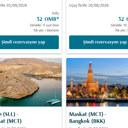
rihi: 03/09/2026
Uçuş Tarihi: 20/08/2026
Gidiş
32 OMR
*
32
Görüldü: 11 saat önce
Görüldü: 10 
Tek yön
/
Ekonomi
Tek yön
/
Şimdi rezervasyon yap
Şimdi rezervasyon yap
e (SLL)
-
Maskat (MCT)
-
at (MCT)
Bangkok (BKK)