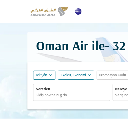
Oman Air ile-
32
expand_more
expand_more
ex
Tek yön
1 Yolcu, Ekonomi
Promosyon Kodu
Nereden
Nereye