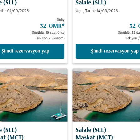
e (SLL)
Salale (SLL)
rihi: 01/09/2026
Uçuş Tarihi: 14/08/2026
Gidiş
32 OMR
*
32
Görüldü: 10 saat önce
Görüldü: 52 da
Tek yön
/
Ekonomi
Tek yön
/
Şimdi rezervasyon yap
Şimdi rezervasyon yap
e (SLL)
-
Salale (SLL)
-
at (MCT)
Maskat (MCT)