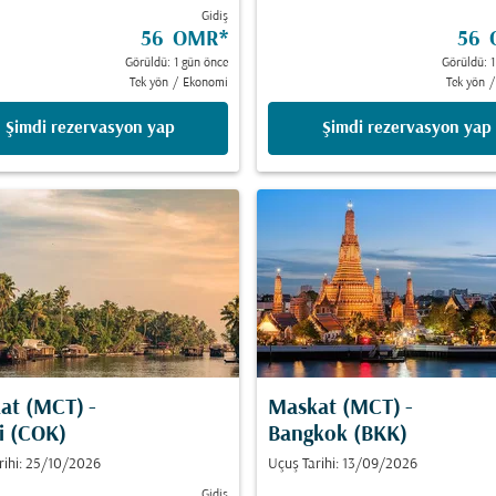
Gidiş
56 OMR
*
56
Görüldü: 1 gün önce
Görüldü: 1
Tek yön
/
Ekonomi
Tek yön
/
Şimdi rezervasyon yap
Şimdi rezervasyon yap
at (MCT)
-
Maskat (MCT)
-
i (COK)
Bangkok (BKK)
rihi: 25/10/2026
Uçuş Tarihi: 13/09/2026
Gidiş