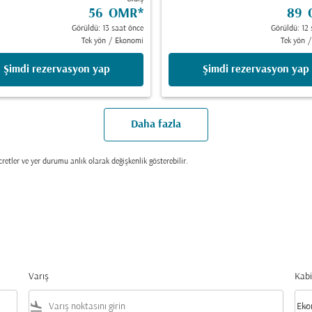
56 OMR
*
89 
Görüldü: 13 saat önce
Görüldü: 12 
Tek yön
/
Ekonomi
Tek yön
/
Şimdi rezervasyon yap
Şimdi rezervasyon yap
Daha fazla
retler ve yer durumu anlık olarak değişkenlik gösterebilir.
Varış
Kabi
flight_land
keyboard_arrow_down
Eko