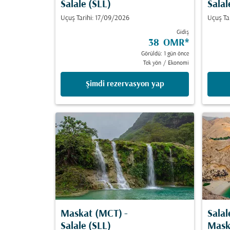
Salale (SLL)
Salal
Uçuş Tarihi: 17/09/2026
Uçuş Ta
Gidiş
38 OMR
*
Görüldü: 1 gün önce
Tek yön
/
Ekonomi
Şimdi rezervasyon yap
Maskat (MCT)
-
Salal
Salale (SLL)
Mask