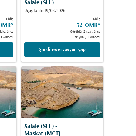
Salale (SLL)
Uçuş Tarihi: 19/08/2026
Gidiş
Gidiş
 OMR
*
32 OMR
*
kika önce
Görüldü: 2 saat önce
Ekonomi
Tek yön
/
Ekonomi
Şimdi rezervasyon yap
Salale (SLL)
-
Maskat (MCT)