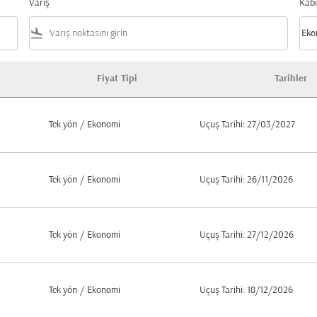
Varış
Kabi
flight_land
keyboard_arrow_down
Eko
Kabi
Fiyat Tipi
Tarihler
Tek yön
/
Ekonomi
Uçuş Tarihi: 27/03/2027
Tek yön
/
Ekonomi
Uçuş Tarihi: 26/11/2026
Tek yön
/
Ekonomi
Uçuş Tarihi: 27/12/2026
Tek yön
/
Ekonomi
Uçuş Tarihi: 18/12/2026