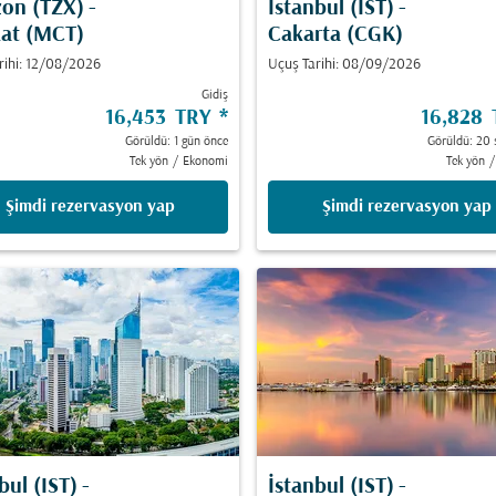
zon (TZX)
-
İstanbul (IST)
-
at (MCT)
Cakarta (CGK)
rihi: 12/08/2026
Uçuş Tarihi: 08/09/2026
Gidiş
16,453 TRY
*
16,828
Görüldü: 1 gün önce
Görüldü: 20 
Tek yön
/
Ekonomi
Tek yön
/
Şimdi rezervasyon yap
Şimdi rezervasyon yap
bul (IST)
-
İstanbul (IST)
-