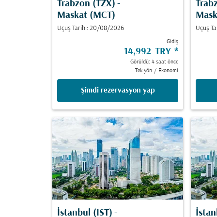
Trabzon (TZX)
-
Trab
Maskat (MCT)
Mask
Uçuş Tarihi: 20/08/2026
Uçuş Ta
Gidiş
14,992 TRY
*
Görüldü: 4 saat önce
Tek yön
/
Ekonomi
Şimdi rezervasyon yap
İstanbul (IST)
-
İstan