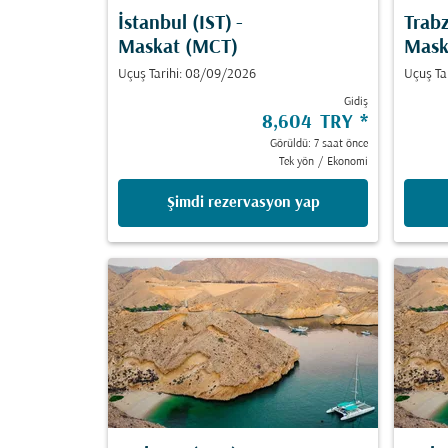
İstanbul (IST)
-
Trab
Maskat (MCT)
Mask
Uçuş Tarihi: 08/09/2026
Uçuş Ta
Gidiş
8,604 TRY
*
Görüldü: 7 saat önce
Tek yön
/
Ekonomi
Şimdi rezervasyon yap