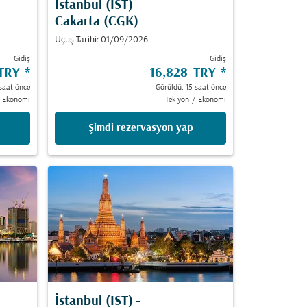
İstanbul (IST)
-
Cakarta (CGK)
Uçuş Tarihi: 01/09/2026
Gidiş
Gidiş
 TRY
*
16,828 TRY
*
saat önce
Görüldü: 15 saat önce
Ekonomi
Tek yön
/
Ekonomi
Şimdi rezervasyon yap
İstanbul (IST)
-