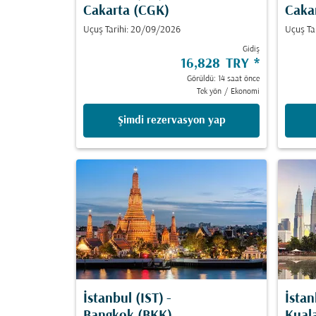
Cakarta (CGK)
Caka
Uçuş Tarihi: 20/09/2026
Uçuş Ta
Gidiş
16,828 TRY
*
Görüldü: 14 saat önce
Tek yön
/
Ekonomi
Şimdi rezervasyon yap
İstanbul (IST)
-
İstan