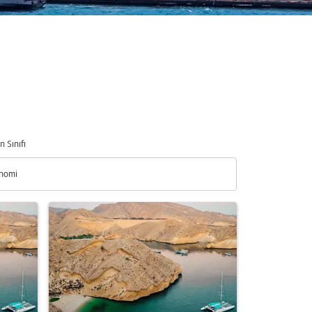
n Sınıfı
nomi
n Sınıfı option Ekonomi Selected