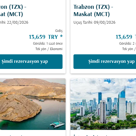
zon (TZX)
-
Trabzon (TZX)
-
at (MCT)
Maskat (MCT)
rihi: 22/08/2026
Uçuş Tarihi: 09/08/2026
Gidiş
13,659 TRY
*
13,659
Görüldü: 1 saat önce
Görüldü: 2 
Tek yön
/
Ekonomi
Tek yön
/
Şimdi rezervasyon yap
Şimdi rezervasyon yap