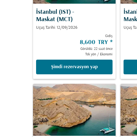
İstanbul (IST)
-
İstan
Maskat (MCT)
Mask
Uçuş Tarihi: 12/09/2026
Uçuş Ta
Gidiş
8,600 TRY
*
Görüldü: 22 saat önce
Tek yön
/
Ekonomi
Şimdi rezervasyon yap