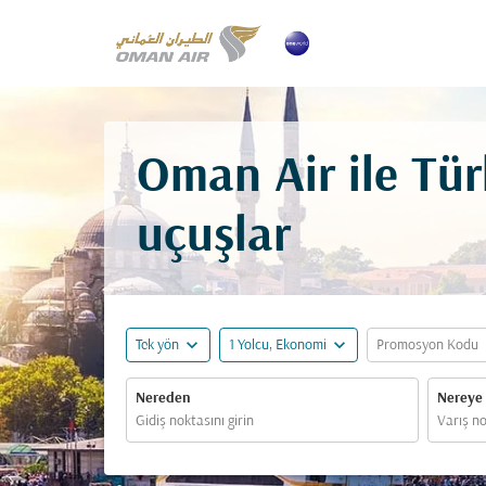
Oman Air ile Tür
uçuşlar
expand_more
expand_more
ex
Tek yön
1 Yolcu, Ekonomi
Promosyon Kodu
Nereden
Nereye