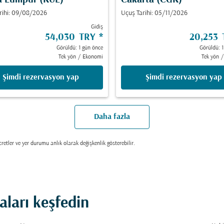
a Lumpur (KUL)
Cakarta (CGK)
rihi: 09/08/2026
Uçuş Tarihi: 05/11/2026
Gidiş
54,030 TRY
*
20,253
Görüldü: 1 gün önce
Görüldü: 1
Tek yön
/
Ekonomi
Tek yön
/
Şimdi rezervasyon yap
Şimdi rezervasyon yap
Daha fazla
retler ve yer durumu anlık olarak değişkenlik gösterebilir.
taları keşfedin