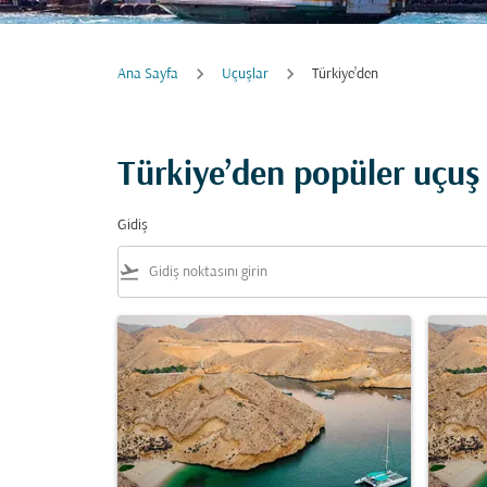
Ana Sayfa
Uçuşlar
Türkiye’den
Türkiye’den popüler uçuş f
Gidiş
flight_takeoff