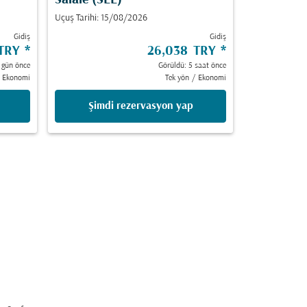
Salale (SLL)
Uçuş Tarihi: 15/08/2026
Gidiş
Gidiş
 TRY
*
26,038 TRY
*
 gün önce
Görüldü: 5 saat önce
Ekonomi
Tek yön
/
Ekonomi
Şimdi rezervasyon yap