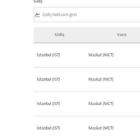
Gidiş
flight_takeoff
Gidiş
Varış
Türkiye çıkışlı popüler rotaları keşfedin
İstanbul (IST)
Maskat (MCT)
İstanbul (IST)
Maskat (MCT)
İstanbul (IST)
Maskat (MCT)
İstanbul (IST)
Maskat (MCT)