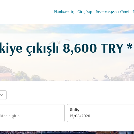
keyboard_arrow_down
keyboard_arrow_down
Planla ve Uç
Giriş Yap
Rezervasyonu Yönet
kiye çıkışlı
8,600 TRY *
pand_more
Gidiş
fc-booking-departure-date-aria-label
15/08/2026