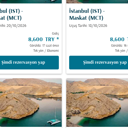
bul (IST)
-
İstanbul (IST)
-
at (MCT)
Maskat (MCT)
rihi: 20/10/2026
Uçuş Tarihi: 18/10/2026
Gidiş
8,600 TRY
*
8,600
Görüldü: 17 saat önce
Görüldü: 16 
Tek yön
/
Ekonomi
Tek yön
/
Şimdi rezervasyon yap
Şimdi rezervasyon yap