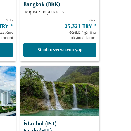
Bangkok (BKK)
Uçuş Tarihi: 08/08/2026
Gidiş
Gidiş
 TRY
*
25,321 TRY
*
saat önce
Görüldü: 1 gün önce
Ekonomi
Tek yön
/
Ekonomi
Şimdi rezervasyon yap
İstanbul (IST)
-