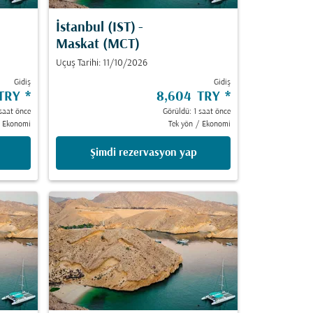
İstanbul (IST)
-
Maskat (MCT)
Uçuş Tarihi: 11/10/2026
Gidiş
Gidiş
 TRY
*
8,604 TRY
*
saat önce
Görüldü: 1 saat önce
Ekonomi
Tek yön
/
Ekonomi
Şimdi rezervasyon yap