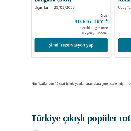
Bangkok (BKK)
Kual
Uçuş Tarihi: 28/08/2026
Uçuş Ta
Gidiş
30,616 TRY
*
Görüldü: 1 gün önce
Tek yön
/
Ekonomi
Şimdi rezervasyon yap
*Bu fiyatlar son 48 saat içinde yapılan aramalara gore listelenmiştir. Üc
Türkiye çıkışlı popüler ro