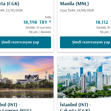
rta (CGK)
Manila (MNL)
rihi: 22/10/2026
Uçuş Tarihi: 24/09/2026
Gidiş
18,398 TRY
*
18,112
Görüldü: 14 saat önce
Görüldü: 16 
Tek yön
/
Ekonomi
Tek yön
/
Şimdi rezervasyon yap
Şimdi rezervasyon yap
bul (IST)
-
İstanbul (IST)
-