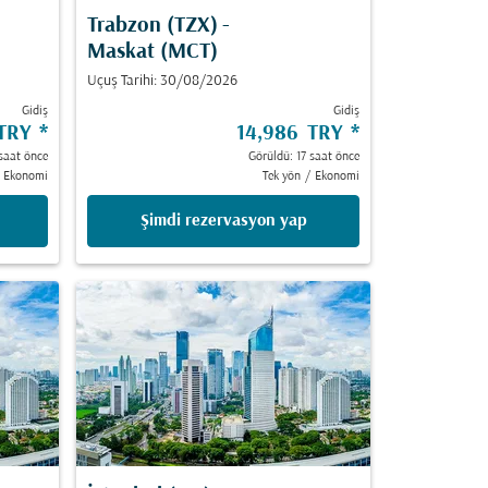
Trabzon (TZX)
-
Maskat (MCT)
Uçuş Tarihi: 30/08/2026
Gidiş
Gidiş
 TRY
*
14,986 TRY
*
saat önce
Görüldü: 17 saat önce
Ekonomi
Tek yön
/
Ekonomi
Şimdi rezervasyon yap