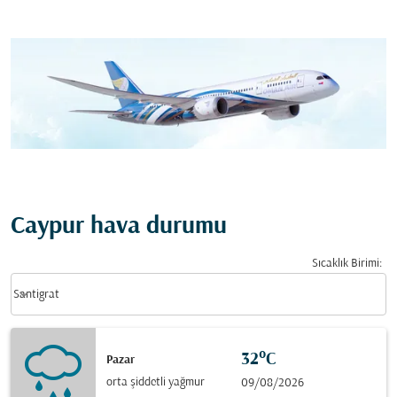
Caypur hava durumu
Sıcaklık Birimi
:
Weather unit option Santigrat Selected
keyboard_arrow_down
Santigrat
32°C
Pazar
orta şiddetli yağmur
09/08/2026