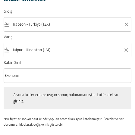
Gidiş
flight_takeoff
close
Varış
flight_land
close
Kabin Sınıfı
keyboard_arrow_down
Ekonomi
Kabin Sınıfı option Ekonomi Selected
Arama kriterlerinize uygun sonuç bulunamamıştır. Lutfen tekrar giriniz.
Arama kriterlerinize uygun sonuç bulunamamıştır. Lutfen tekrar
giriniz.
*Bu fiyatlar son 48 saat içinde yapılan aramalara gore listelenmiştir. Ücretler ve yer
durumu anlık olarak değişkenlik gösterebilir.