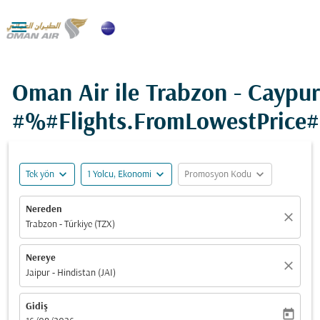

Oman Air ile Trabzon - Caypur
#%#Flights.FromLowestPrice
expand_more
expand_more
expand_more
Tek yön
1 Yolcu, Ekonomi
Promosyon Kodu
Nereden
close
Trabzon - Türkiye (TZX)
Nereye
close
Jaipur - Hindistan (JAI)
Gidiş
today