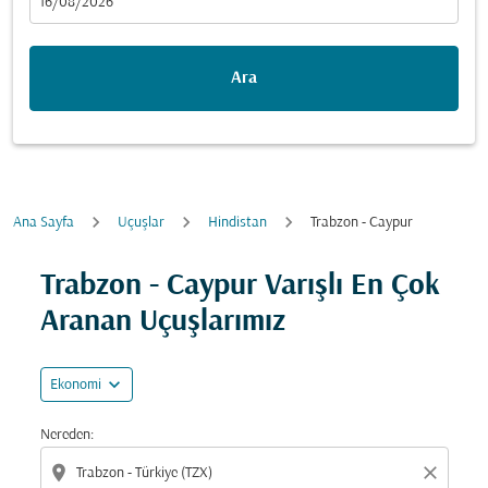
fc-booking-departure-date-aria-label
16/08/2026
Ara
Ana Sayfa
Uçuşlar
Hindistan
Trabzon - Caypur
Fırsatları bulmak için rotanızı güncellemeyi deneyin (ka
Trabzon - Caypur Varışlı En Çok
Aranan Uçuşlarımız
expand_more
Ekonomi
Nereden:
location_on
close