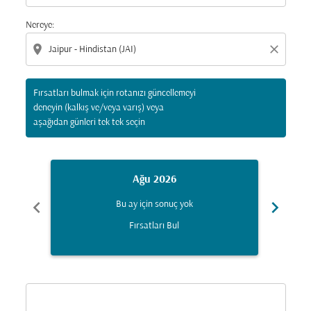
Nereye:
location_on
close
Fırsatları bulmak için rotanızı güncellemeyi
deneyin (kalkış ve/veya varış) veya
aşağıdan günleri tek tek seçin
Ağu 2026
chevron_left
chevron_right
Bu ay için sonuç yok
Fırsatları Bul
Displaying fares for Ağustos-2026