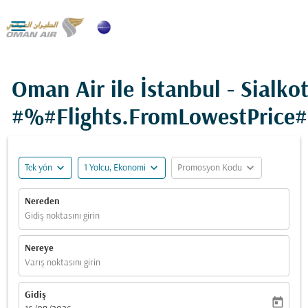

Oman Air ile İstanbul - Sialkot
#%#Flights.FromLowestPrice
expand_more
expand_more
expand_more
Tek yön
1 Yolcu, Ekonomi
Promosyon Kodu
Nereden
Gidiş noktasını girin
Nereye
Varış noktasını girin
Gidiş
today