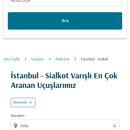
fc-booking-departure-date-aria-label
16/08/2026
Ara
Ana Sayfa
Uçuşlar
Pakistan
İstanbul - Sialkot
Fırsatları bulmak için rotanızı güncellemeyi deneyin (ka
İstanbul - Sialkot Varışlı En Çok
Aranan Uçuşlarımız
expand_more
Ekonomi
Nereden:
location_on
close