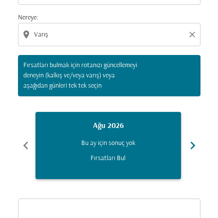
Nereye:
location_on
close
Fırsatları bulmak için rotanızı güncellemeyi
deneyin (kalkış ve/veya varış) veya
aşağıdan günleri tek tek seçin
Ağu 2026
chevron_left
chevron_right
Bu ay için sonuç yok
Fırsatları Bul
Displaying fares for Ağustos-2026