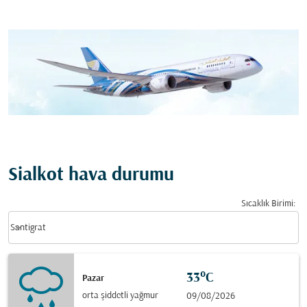
Sialkot hava durumu
Sıcaklık Birimi
:
Weather unit option Santigrat Selected
keyboard_arrow_down
Santigrat
33°C
Pazar
orta şiddetli yağmur
09/08/2026