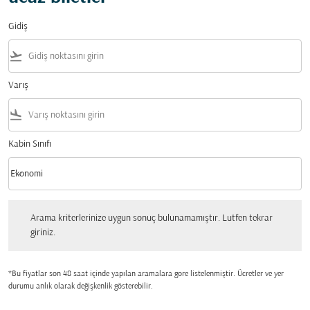
Gidiş
flight_takeoff
Varış
flight_land
Kabin Sınıfı
keyboard_arrow_down
Ekonomi
Kabin Sınıfı option Ekonomi Selected
Arama kriterlerinize uygun sonuç bulunamamıştır. Lutfen tekrar giriniz.
Arama kriterlerinize uygun sonuç bulunamamıştır. Lutfen tekrar
giriniz.
*Bu fiyatlar son 48 saat içinde yapılan aramalara gore listelenmiştir. Ücretler ve yer
durumu anlık olarak değişkenlik gösterebilir.