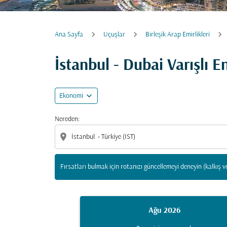
Ana Sayfa
Uçuşlar
Birleşik Arap Emirlikleri
Fırsatları bulmak için rotanızı güncellemeyi d
İstanbul - Dubai Varışlı 
expand_more
Ekonomi
Nereden:
location_on
Fırsatları bulmak için rotanızı güncellemeyi deneyin (kalkış v
Ağu 2026