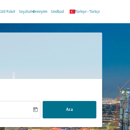
keyboard_arrow_down
keyboard_arrow_down
Tatil Paket
Seyahat Deneyimi
Sindbad
Türkiye
-
Türkçe
today
Ara