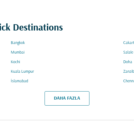
ick Destinations
Bangkok
Cakar
Mumbai
Salale
Kochi
Doha
Kuala Lumpur
Zanzib
İslamabad
Chenn
DAHA FAZLA