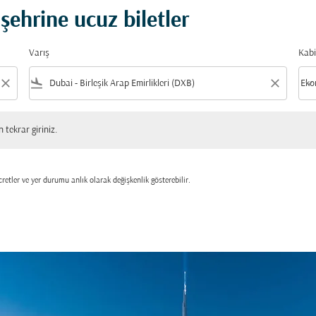
şehrine ucuz biletler
Varış
Kabi
close
flight_land
close
keyboard_arrow_down
Eko
Kabi
 giriniz.
tekrar giriniz.
retler ve yer durumu anlık olarak değişkenlik gösterebilir.