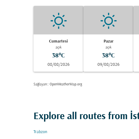
Cumartesi
Pazar
açık
açık
38°C
38°C
08/08/2026
09/08/2026
Sağlayan:
: OpenWeatherMap.org
Explore all routes from İ
Trabzon