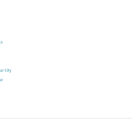
ta
ar City
ai