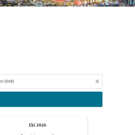
eçin
close
Eki 2026