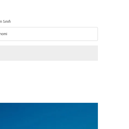
n Sınıfı
nomi
n Sınıfı option Ekonomi Selected