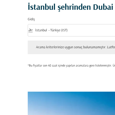
İstanbul şehrinden Dubai 
Gidiş
flight_takeoff
Arama kriterlerinize uygun sonuç bulunamamıştır. Lutfen tekrar
Arama kriterlerinize uygun sonuç bulunamamıştır. Lutfen 
*Bu fiyatlar son 48 saat içinde yapılan aramalara gore listelenmiştir. Üc