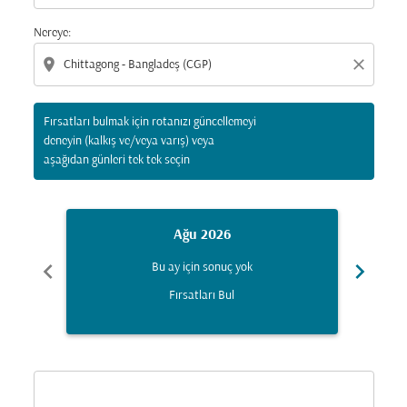
Nereye:
location_on
close
Fırsatları bulmak için rotanızı güncellemeyi
deneyin (kalkış ve/veya varış) veya
aşağıdan günleri tek tek seçin
Ağu 2026
chevron_left
chevron_right
Bu ay için sonuç yok
Fırsatları Bul
Displaying fares for Ağustos-2026