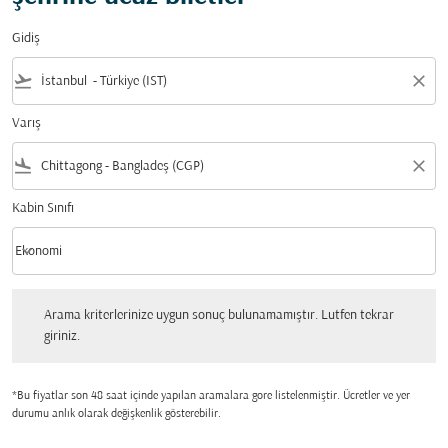
Gidiş
flight_takeoff
close
Varış
flight_land
close
Kabin Sınıfı
keyboard_arrow_down
Ekonomi
Kabin Sınıfı option Ekonomi Selected
Arama kriterlerinize uygun sonuç bulunamamıştır. Lutfen tekrar giriniz.
Arama kriterlerinize uygun sonuç bulunamamıştır. Lutfen tekrar
giriniz.
*Bu fiyatlar son 48 saat içinde yapılan aramalara gore listelenmiştir. Ücretler ve yer
durumu anlık olarak değişkenlik gösterebilir.