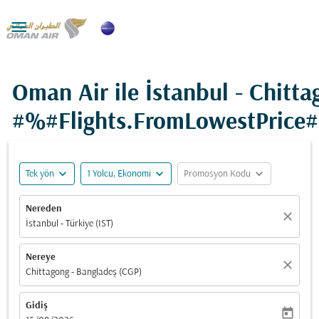

Oman Air ile İstanbul - Chitta
#%#Flights.FromLowestPrice
expand_more
expand_more
expand_more
Tek yön
1 Yolcu, Ekonomi
Promosyon Kodu
Nereden
close
İstanbul - Türkiye (IST)
Nereye
close
Chittagong - Bangladeş (CGP)
Gidiş
today