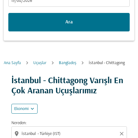
fc-booking-departure-date-aria-label
15/08/2026
Ara
Ana Sayfa
Uçuşlar
Bangladeş
İstanbul - Chittagong
Fırsatları bulmak için rotanızı güncellemeyi deneyin (ka
İstanbul - Chittagong Varışlı En
Çok Aranan Uçuşlarımız
expand_more
Ekonomi
Nereden:
location_on
close