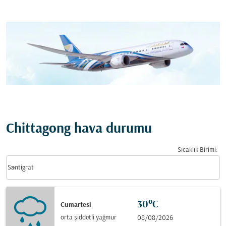
Chittagong hava durumu
Sıcaklık Birimi
:
Weather unit option Santigrat Selected
keyboard_arrow_down
Santigrat
30°C
Cumartesi
orta şiddetli yağmur
08/08/2026