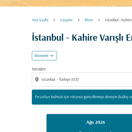
Ana Sayfa
Uçuşlar
Mısır
İstanbul - Kahire
Fırsatları bulmak için rotanızı güncellemeyi d
İstanbul - Kahire Varışlı
expand_more
Ekonomi
Nereden:
location_on
Fırsatları bulmak için rotanızı güncellemeyi deneyin (kalkış v
Ağu 2026