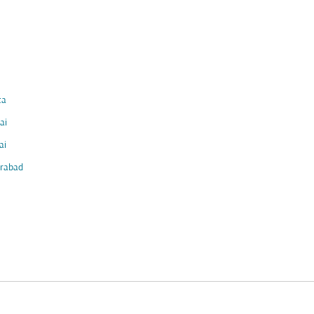
ta
ai
ai
rabad