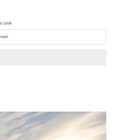
n Sınıfı
nomi
n Sınıfı option Ekonomi Selected