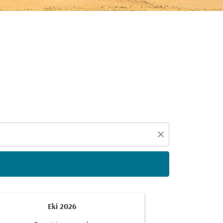
eçin
close
Eki 2026