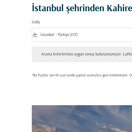
İstanbul şehrinden Kahire
Gidiş
flight_takeoff
Arama kriterlerinize uygun sonuç bulunamamıştır. Lutfen tekrar
Arama kriterlerinize uygun sonuç bulunamamıştır. Lutfen 
*Bu fiyatlar son 48 saat içinde yapılan aramalara gore listelenmiştir. Üc