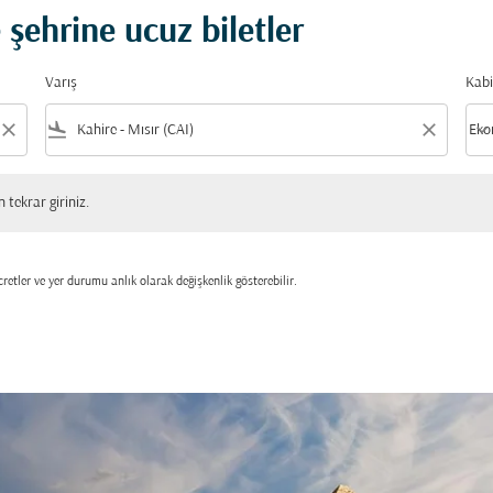
 şehrine ucuz biletler
Varış
Kabi
close
flight_land
close
keyboard_arrow_down
Eko
Kabi
 giriniz.
tekrar giriniz.
retler ve yer durumu anlık olarak değişkenlik gösterebilir.