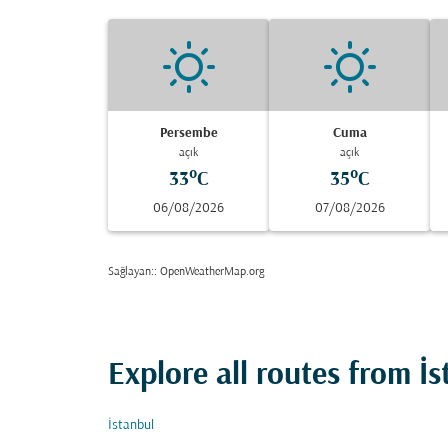
Persembe
Cuma
açık
açık
33°C
35°C
06/08/2026
07/08/2026
Sağlayan:
: OpenWeatherMap.org
Explore all routes from İ
İstanbul