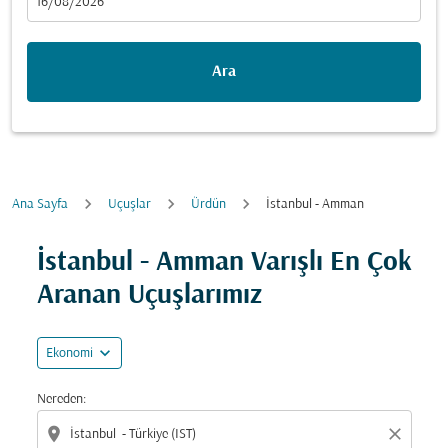
fc-booking-departure-date-aria-label
16/08/2026
Ara
Ana Sayfa
Uçuşlar
Ürdün
İstanbul - Amman
Fırsatları bulmak için rotanızı güncellemeyi deneyin (ka
İstanbul - Amman Varışlı En Çok
Aranan Uçuşlarımız
expand_more
Ekonomi
Nereden:
location_on
close