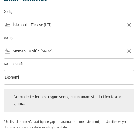
Gidiş
flight_takeoff
close
Varış
flight_land
close
Kabin Sınıfı
keyboard_arrow_down
Ekonomi
Kabin Sınıfı option Ekonomi Selected
Arama kriterlerinize uygun sonuç bulunamamıştır. Lutfen tekrar giriniz.
Arama kriterlerinize uygun sonuç bulunamamıştır. Lutfen tekrar
giriniz.
*Bu fiyatlar son 48 saat içinde yapılan aramalara gore listelenmiştir. Ücretler ve yer
durumu anlık olarak değişkenlik gösterebilir.