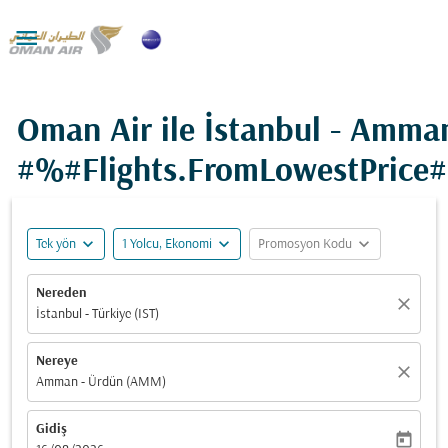

Oman Air ile İstanbul - Amma
#%#Flights.FromLowestPrice
expand_more
expand_more
expand_more
Tek yön
1 Yolcu, Ekonomi
Promosyon Kodu
Nereden
close
İstanbul - Türkiye (IST)
Nereye
close
Amman - Ürdün (AMM)
Gidiş
today