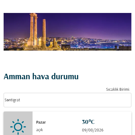
Amman hava durumu
Sıcaklık Birimi
:
Weather unit option Santigrat Selected
keyboard_arrow_down
Santigrat
30°C
Pazar
açık
09/08/2026