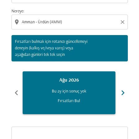
Nereye:
location_on
close
Fırsatları bulmak için rotanızı güncellemeyi
deneyin (kalkış ve/veya varış) veya
aşağıdan günleri tek tek seçin
Ağu 2026
chevron_left
chevron_right
Bu ay için sonuç yok
Fırsatları Bul
Displaying fares for Ağustos-2026