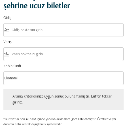
şehrine ucuz biletler
Gidiş
flight_takeoff
Varış
flight_land
Kabin Sınıfı
keyboard_arrow_down
Ekonomi
Kabin Sınıfı option Ekonomi Selected
Arama kriterlerinize uygun sonuç bulunamamıştır. Lutfen tekrar giriniz.
Arama kriterlerinize uygun sonuç bulunamamıştır. Lutfen tekrar
giriniz.
*Bu fiyatlar son 48 saat içinde yapılan aramalara gore listelenmiştir. Ücretler ve yer
durumu anlık olarak değişkenlik gösterebilir.