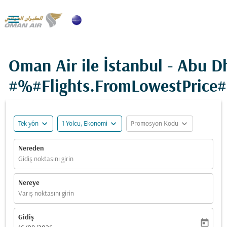

Oman Air ile İstanbul - Abu D
#%#Flights.FromLowestPrice
expand_more
expand_more
expand_more
Tek yön
1 Yolcu, Ekonomi
Promosyon Kodu
Nereden
Gidiş noktasını girin
Nereye
Varış noktasını girin
Gidiş
today