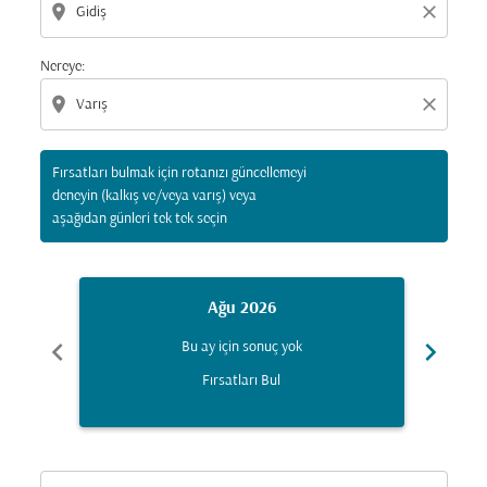
location_on
close
Nereye:
location_on
close
Fırsatları bulmak için rotanızı güncellemeyi
deneyin (kalkış ve/veya varış) veya
aşağıdan günleri tek tek seçin
Ağu 2026
chevron_left
chevron_right
Bu ay için sonuç yok
Fırsatları Bul