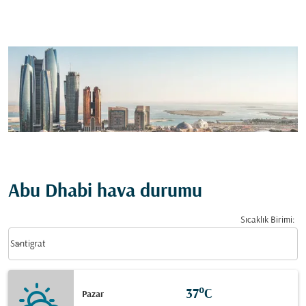
Abu Dhabi hava durumu
Sıcaklık Birimi
:
Weather unit option Santigrat Selected
keyboard_arrow_down
Santigrat
37°C
Pazar