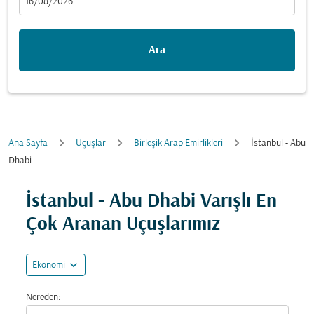
fc-booking-departure-date-aria-label
16/08/2026
Ara
Ana Sayfa
Uçuşlar
Birleşik Arap Emirlikleri
İstanbul - Abu
Dhabi
Fırsatları bulmak için rotanızı güncellemeyi deneyin (ka
İstanbul - Abu Dhabi Varışlı En
Çok Aranan Uçuşlarımız
expand_more
Ekonomi
Nereden: