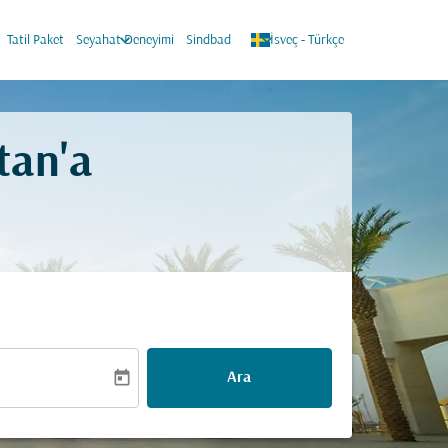
keyboard_arrow_down
keyboard_arrow_down
Tatil Paket
Seyahat Deneyimi
Sindbad
İsveç
-
Türkçe
tan'a
today
Ara