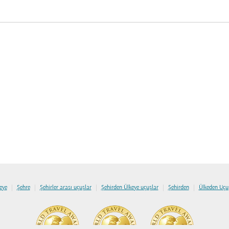
|
|
|
|
|
eye
Şehre
Şehirler arası uçuşlar
Şehirden Ülkeye uçuşlar
Şehirden
Ülkeden Uçu