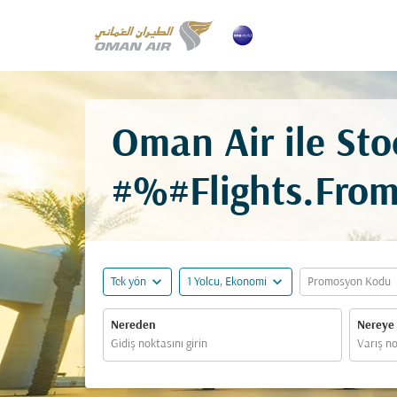
Oman Air ile Sto
#%#Flights.Fro
expand_more
expand_more
ex
Tek yön
1 Yolcu, Ekonomi
Promosyon Kodu
Nereden
Nereye