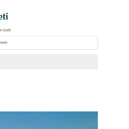
eti
n Sınıfı
nomi
n Sınıfı option Ekonomi Selected