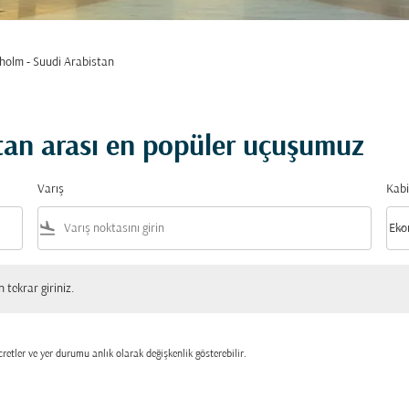
holm - Suudi Arabistan
tan arası en popüler uçuşumuz
Varış
Kabi
flight_land
keyboard_arrow_down
Eko
Kabi
 giriniz.
tekrar giriniz.
retler ve yer durumu anlık olarak değişkenlik gösterebilir.