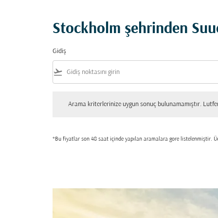
Stockholm şehrinden Suudi
Gidiş
flight_takeoff
Arama kriterlerinize uygun sonuç bulunamamıştır. Lutfen tekrar
Arama kriterlerinize uygun sonuç bulunamamıştır. Lutfen 
*Bu fiyatlar son 48 saat içinde yapılan aramalara gore listelenmiştir. Üc