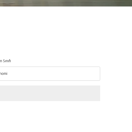
n Sınıfı
nomi
n Sınıfı option Ekonomi Selected