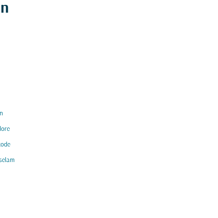
in
n
lore
kode
selam