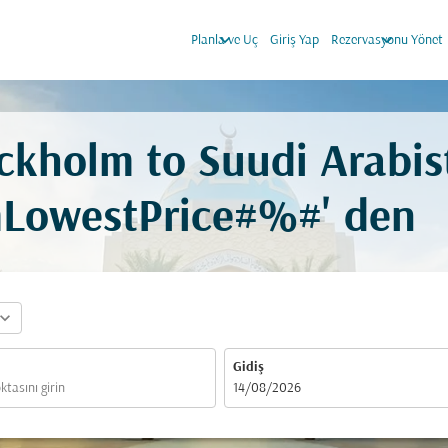
keyboard_arrow_down
keyboard_arrow_down
Planla ve Uç
Giriş Yap
Rezervasyonu Yönet
ckholm to Suudi Arabis
mLowestPrice#%#' den
pand_more
Gidiş
fc-booking-departure-date-aria-label
14/08/2026