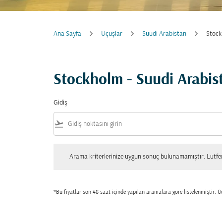
Ana Sayfa
Uçuşlar
Suudi Arabistan
Stock
Stockholm - Suudi Arabis
Gidiş
flight_takeoff
Arama kriterlerinize uygun sonuç bulunamamıştır. Lutfen tekrar
Arama kriterlerinize uygun sonuç bulunamamıştır. Lutfen 
*Bu fiyatlar son 48 saat içinde yapılan aramalara gore listelenmiştir. Üc