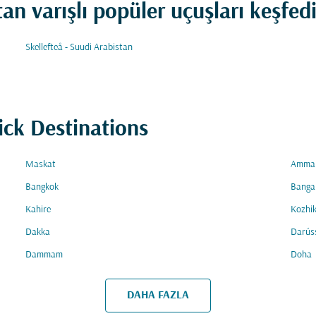
an varışlı popüler uçuşları keşfed
Skellefteå - Suudi Arabistan
ick Destinations
Maskat
Amma
Bangkok
Banga
Kahire
Kozhi
Dakka
Darüs
Dammam
Doha
DAHA FAZLA