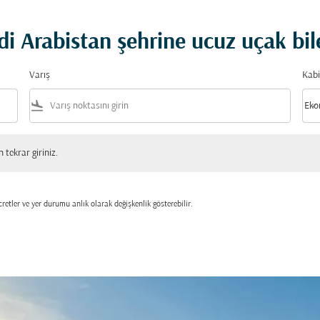
 Arabistan şehrine ucuz uçak bil
Varış
Kabi
flight_land
keyboard_arrow_down
Eko
Kabi
 giriniz.
tekrar giriniz.
retler ve yer durumu anlık olarak değişkenlik gösterebilir.