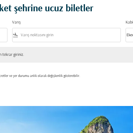
et şehrine ucuz biletler
Varış
Kabi
flight_land
keyboard_arrow_down
Eko
Kabi
 giriniz.
tekrar giriniz.
retler ve yer durumu anlık olarak değişkenlik gösterebilir.