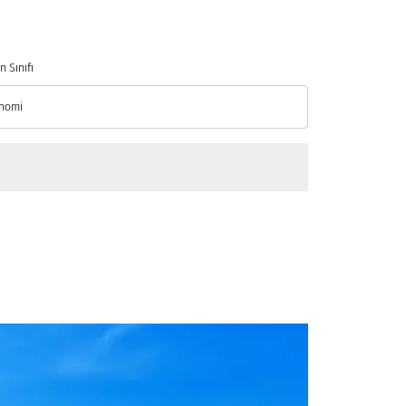
n Sınıfı
nomi
n Sınıfı option Ekonomi Selected