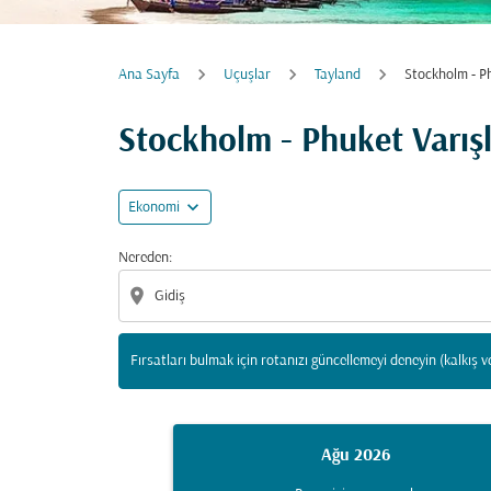
Ana Sayfa
Uçuşlar
Tayland
Stockholm - P
Fırsatları bulmak için rotanızı güncellemeyi d
Stockholm - Phuket Varış
expand_more
Ekonomi
Nereden:
location_on
Fırsatları bulmak için rotanızı güncellemeyi deneyin (kalkış v
Ağu 2026