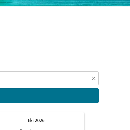
eçin
close
Eki 2026