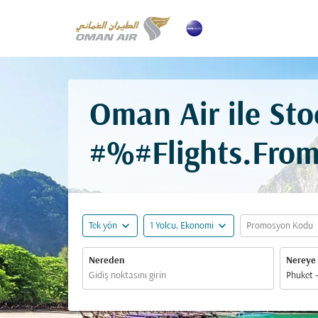
Oman Air ile Sto
#%#Flights.Fro
expand_more
expand_more
ex
Tek yön
1 Yolcu, Ekonomi
Promosyon Kodu
Nereden
Nereye