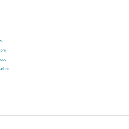
n
lore
kode
selam