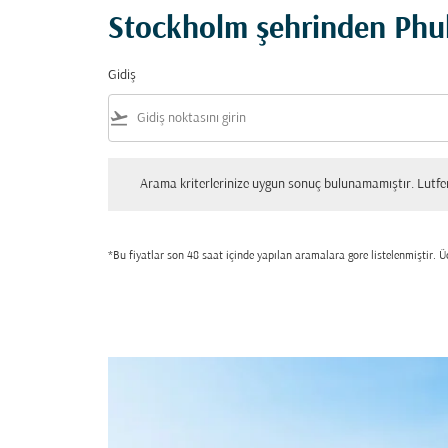
Stockholm şehrinden Phuk
Gidiş
flight_takeoff
Arama kriterlerinize uygun sonuç bulunamamıştır. Lutfen tekrar
Arama kriterlerinize uygun sonuç bulunamamıştır. Lutfen 
*Bu fiyatlar son 48 saat içinde yapılan aramalara gore listelenmiştir. Üc