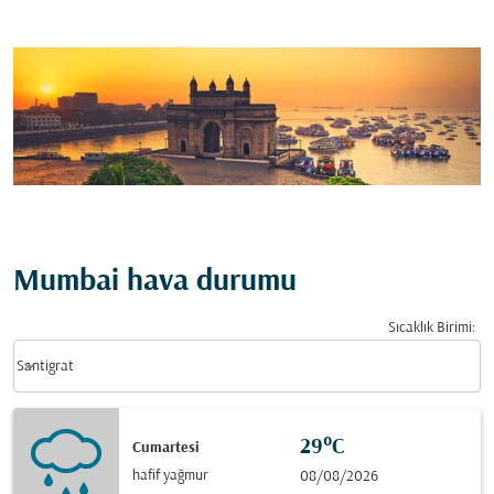
Mumbai hava durumu
Sıcaklık Birimi
:
Weather unit option Santigrat Selected
keyboard_arrow_down
Santigrat
29°C
Cumartesi
hafif yağmur
08/08/2026