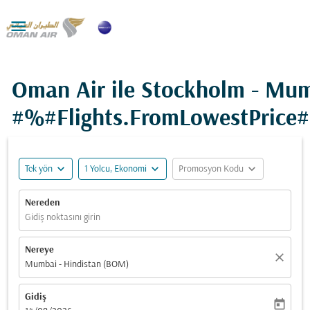

Oman Air ile Stockholm - Mum
#%#Flights.FromLowestPrice
expand_more
expand_more
expand_more
Tek yön
1 Yolcu, Ekonomi
Promosyon Kodu
Nereden
Gidiş noktasını girin
Nereye
close
Mumbai - Hindistan (BOM)
Gidiş
today