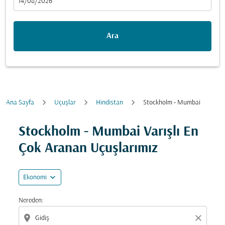
fc-booking-departure-date-aria-label
14/08/2026
Ara
Ana Sayfa
Uçuşlar
Hindistan
Stockholm - Mumbai
Fırsatları bulmak için rotanızı güncellemeyi deneyin (ka
Stockholm - Mumbai Varışlı En
Çok Aranan Uçuşlarımız
expand_more
Ekonomi
Nereden:
location_on
close