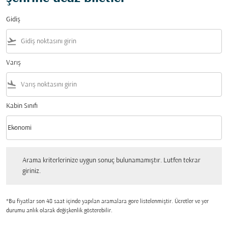
Gidiş
flight_takeoff
Varış
flight_land
Kabin Sınıfı
keyboard_arrow_down
Ekonomi
Kabin Sınıfı option Ekonomi Selected
Arama kriterlerinize uygun sonuç bulunamamıştır. Lutfen tekrar giriniz.
Arama kriterlerinize uygun sonuç bulunamamıştır. Lutfen tekrar
giriniz.
*Bu fiyatlar son 48 saat içinde yapılan aramalara gore listelenmiştir. Ücretler ve yer
durumu anlık olarak değişkenlik gösterebilir.