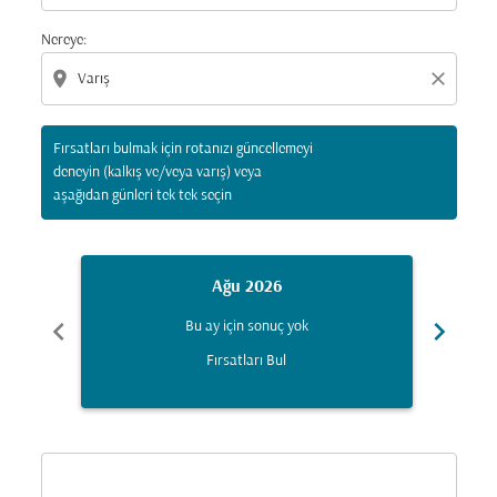
Nereye:
location_on
close
Fırsatları bulmak için rotanızı güncellemeyi
deneyin (kalkış ve/veya varış) veya
aşağıdan günleri tek tek seçin
Ağu 2026
chevron_left
chevron_right
Bu ay için sonuç yok
Fırsatları Bul
Displaying fares for Ağustos-2026