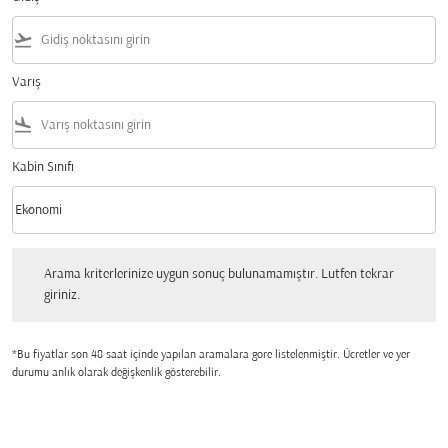
flight_takeoff
Varış
flight_land
Kabin Sınıfı
keyboard_arrow_down
Ekonomi
Kabin Sınıfı option Ekonomi Selected
Arama kriterlerinize uygun sonuç bulunamamıştır. Lutfen tekrar giriniz.
Arama kriterlerinize uygun sonuç bulunamamıştır. Lutfen tekrar
giriniz.
*Bu fiyatlar son 48 saat içinde yapılan aramalara gore listelenmiştir. Ücretler ve yer
durumu anlık olarak değişkenlik gösterebilir.