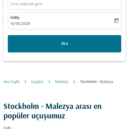
Varış noktasını girin
Gidiş
today
fc-booking-departure-date-aria-label
14/08/2026
Ara
Ana Sayfa
Uçuşlar
Malezya
Stockholm - Malezya
Stockholm - Malezya arası en
popüler uçuşumuz
Gidiş