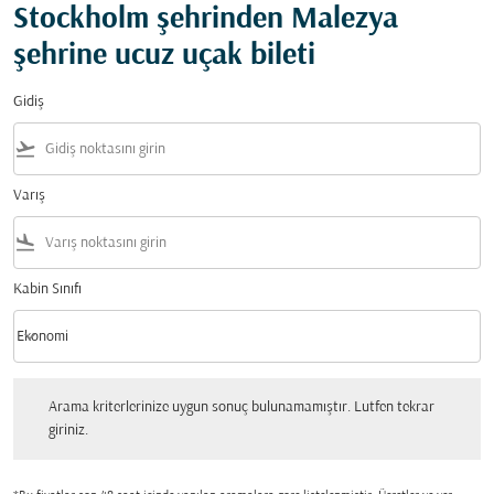
Stockholm şehrinden Malezya
şehrine ucuz uçak bileti
Gidiş
flight_takeoff
Varış
flight_land
Kabin Sınıfı
keyboard_arrow_down
Ekonomi
Kabin Sınıfı option Ekonomi Selected
Arama kriterlerinize uygun sonuç bulunamamıştır. Lutfen tekrar giriniz.
Arama kriterlerinize uygun sonuç bulunamamıştır. Lutfen tekrar
giriniz.