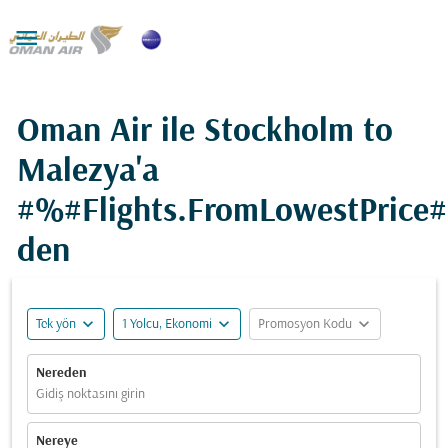

Oman Air ile Stockholm to
Malezya'a
#%#Flights.FromLowestPrice
den
expand_more
expand_more
expand_more
Tek yön
1 Yolcu, Ekonomi
Promosyon Kodu
Nereden
Gidiş noktasını girin
Nereye