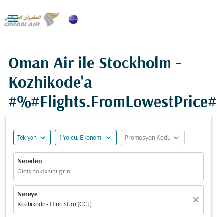

Oman Air ile Stockholm -
Kozhikode'a
#%#Flights.FromLowestPrice
expand_more
expand_more
expand_more
Tek yön
1 Yolcu, Ekonomi
Promosyon Kodu
Nereden
Gidiş noktasını girin
Nereye
close
Kozhikode - Hindistan (CCJ)