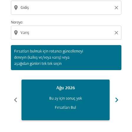
location_on
close
Nereye:
location_on
close
Fırsatları bulmak için rotanızı güncellemeyi
deneyin (kalkış ve/veya varış) veya
aşağıdan günleri tek tek seçin
Ağu 2026
chevron_left
chevron_right
Bu ay için sonuç yok
Fırsatları Bul