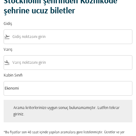
Stockholm şehrinden Kozhikode
şehrine ucuz biletler
Gidiş
flight_takeoff
Varış
flight_land
Kabin Sınıfı
keyboard_arrow_down
Ekonomi
Kabin Sınıfı option Ekonomi Selected
Arama kriterlerinize uygun sonuç bulunamamıştır. Lutfen tekrar giriniz.
Arama kriterlerinize uygun sonuç bulunamamıştır. Lutfen tekrar
giriniz.
*Bu fiyatlar son 48 saat içinde yapılan aramalara gore listelenmiştir. Ücretler ve yer