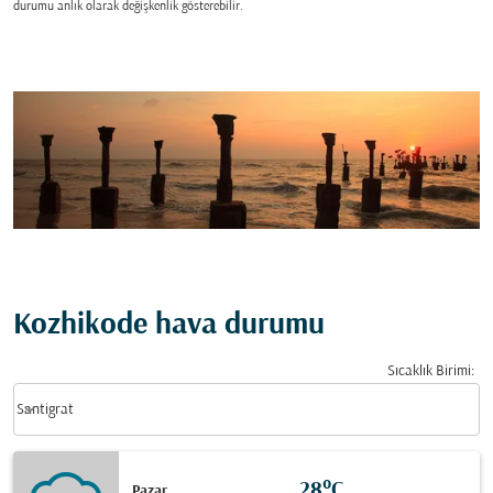
durumu anlık olarak değişkenlik gösterebilir.
Kozhikode hava durumu
Sıcaklık Birimi
:
Weather unit option Santigrat Selected
keyboard_arrow_down
Santigrat
28°C
Pazar