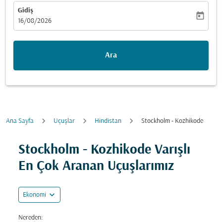
Gidiş
today
fc-booking-departure-date-aria-label
16/08/2026
Ara
Ana Sayfa
Uçuşlar
Hindistan
Stockholm - Kozhikode
Fırsatları bulmak için rotanızı güncellemeyi deneyin (ka
Stockholm - Kozhikode Varışlı
En Çok Aranan Uçuşlarımız
expand_more
Ekonomi
Nereden: