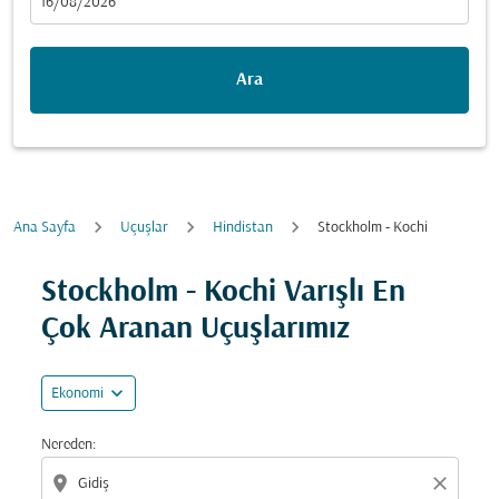
fc-booking-departure-date-aria-label
16/08/2026
Ara
Ana Sayfa
Uçuşlar
Hindistan
Stockholm - Kochi
Fırsatları bulmak için rotanızı güncellemeyi deneyin (ka
Stockholm - Kochi Varışlı En
Çok Aranan Uçuşlarımız
expand_more
Ekonomi
Nereden:
location_on
close