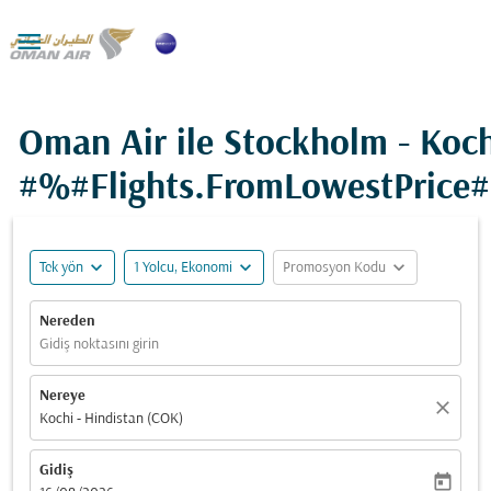

Oman Air ile Stockholm - Koch
#%#Flights.FromLowestPrice
expand_more
expand_more
expand_more
Tek yön
1 Yolcu, Ekonomi
Promosyon Kodu
Nereden
Gidiş noktasını girin
Nereye
close
Kochi - Hindistan (COK)
Gidiş
today