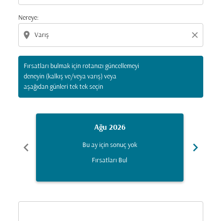
Nereye:
location_on
close
Fırsatları bulmak için rotanızı güncellemeyi
deneyin (kalkış ve/veya varış) veya
aşağıdan günleri tek tek seçin
Ağu 2026
chevron_left
chevron_right
Bu ay için sonuç yok
Fırsatları Bul
Displaying fares for Ağustos-2026