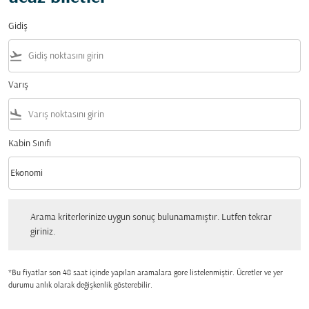
Gidiş
flight_takeoff
Varış
flight_land
Kabin Sınıfı
keyboard_arrow_down
Ekonomi
Kabin Sınıfı option Ekonomi Selected
Arama kriterlerinize uygun sonuç bulunamamıştır. Lutfen tekrar giriniz.
Arama kriterlerinize uygun sonuç bulunamamıştır. Lutfen tekrar
giriniz.
*Bu fiyatlar son 48 saat içinde yapılan aramalara gore listelenmiştir. Ücretler ve yer
durumu anlık olarak değişkenlik gösterebilir.