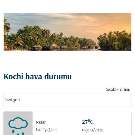
Kochi hava durumu
Sıcaklık Birimi
:
Weather unit option Santigrat Selected
keyboard_arrow_down
Santigrat
27°C
Pazar
hafif yağmur
09/08/2026