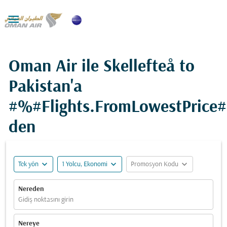

Oman Air ile Skellefteå to
Pakistan'a
#%#Flights.FromLowestPrice
den
expand_more
expand_more
expand_more
Tek yön
1 Yolcu, Ekonomi
Promosyon Kodu
Nereden
Gidiş noktasını girin
Nereye