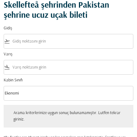
Skellefteå şehrinden Pakistan
şehrine ucuz uçak bileti
Gidiş
flight_takeoff
Varış
flight_land
Kabin Sınıfı
keyboard_arrow_down
Ekonomi
Kabin Sınıfı option Ekonomi Selected
Arama kriterlerinize uygun sonuç bulunamamıştır. Lutfen tekrar giriniz.
Arama kriterlerinize uygun sonuç bulunamamıştır. Lutfen tekrar
giriniz.