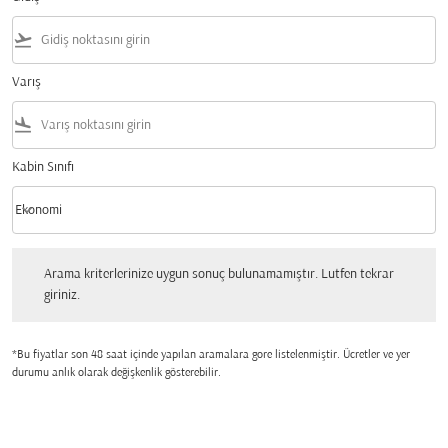
flight_takeoff
Varış
flight_land
Kabin Sınıfı
keyboard_arrow_down
Ekonomi
Kabin Sınıfı option Ekonomi Selected
Arama kriterlerinize uygun sonuç bulunamamıştır. Lutfen tekrar giriniz.
Arama kriterlerinize uygun sonuç bulunamamıştır. Lutfen tekrar
giriniz.
*Bu fiyatlar son 48 saat içinde yapılan aramalara gore listelenmiştir. Ücretler ve yer
durumu anlık olarak değişkenlik gösterebilir.