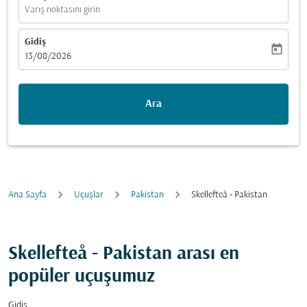
Varış noktasını girin
Gidiş
today
fc-booking-departure-date-aria-label
13/08/2026
Ara
Ana Sayfa
Uçuşlar
Pakistan
Skellefteå - Pakistan
Skellefteå - Pakistan arası en
popüler uçuşumuz
Gidiş