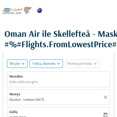

Oman Air ile Skellefteå - Mask
#%#Flights.FromLowestPrice
expand_more
expand_more
expand_more
Tek yön
1 Yolcu, Ekonomi
Promosyon Kodu
Nereden
Gidiş noktasını girin
Nereye
close
Maskat - Umman (MCT)
Gidiş
today