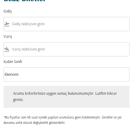
Gidiş
flight_takeoff
Varış
flight_land
Kabin Sınıfı
keyboard_arrow_down
Ekonomi
Kabin Sınıfı option Ekonomi Selected
Arama kriterlerinize uygun sonuç bulunamamıştır. Lutfen tekrar giriniz.
Arama kriterlerinize uygun sonuç bulunamamıştır. Lutfen tekrar
giriniz.
*Bu fiyatlar son 48 saat içinde yapılan aramalara gore listelenmiştir. Ücretler ve yer
durumu anlık olarak değişkenlik gösterebilir.