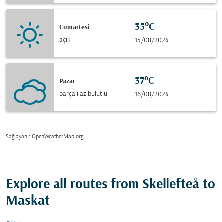
35°C
Cumartesi
açık
15/08/2026
37°C
Pazar
parçalı az bulutlu
16/08/2026
Sağlayan:
: OpenWeatherMap.org
Explore all routes from Skellefteå to
Maskat