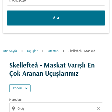
fc-booking-departure-date-aria-label
17/08/2026
Ara
Ana Sayfa
Uçuşlar
Umman
Skellefteå - Maskat
Fırsatları bulmak için rotanızı güncellemeyi deneyin (ka
Skellefteå - Maskat Varışlı En
Çok Aranan Uçuşlarımız
expand_more
Ekonomi
Nereden:
location_on
close