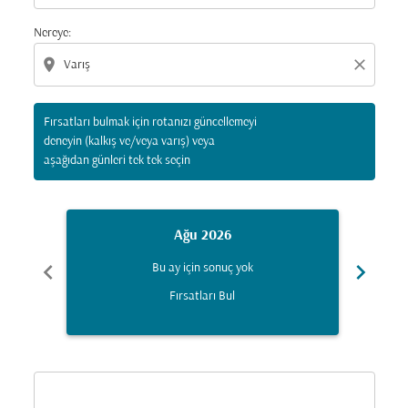
Nereye:
location_on
close
Fırsatları bulmak için rotanızı güncellemeyi
deneyin (kalkış ve/veya varış) veya
aşağıdan günleri tek tek seçin
Ağu 2026
chevron_left
chevron_right
Bu ay için sonuç yok
Fırsatları Bul
Displaying fares for Ağustos-2026