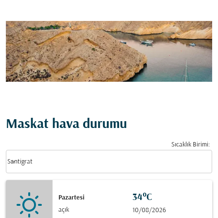
Maskat hava durumu
Sıcaklık Birimi
:
Weather unit option Santigrat Selected
keyboard_arrow_down
Santigrat
34°C
Pazartesi
açık
10/08/2026