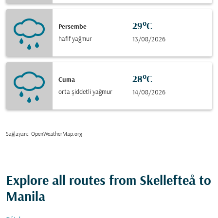
29°C
Persembe
hafif yağmur
13/08/2026
28°C
Cuma
orta şiddetli yağmur
14/08/2026
Sağlayan:
: OpenWeatherMap.org
Explore all routes from Skellefteå to
Manila