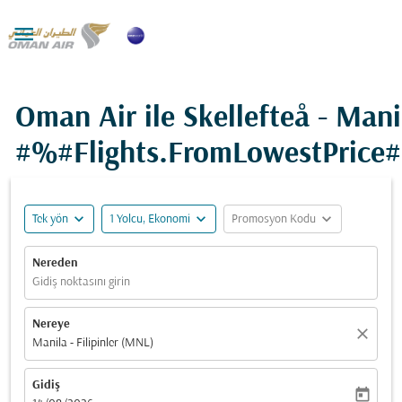

Oman Air ile Skellefteå - Mani
#%#Flights.FromLowestPrice
expand_more
expand_more
expand_more
Tek yön
1 Yolcu, Ekonomi
Promosyon Kodu
Nereden
Gidiş noktasını girin
Nereye
close
Manila - Filipinler (MNL)
Gidiş
today