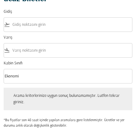
Gidiş
flight_takeoff
Varış
flight_land
Kabin Sınıfı
keyboard_arrow_down
Ekonomi
Kabin Sınıfı option Ekonomi Selected
Arama kriterlerinize uygun sonuç bulunamamıştır. Lutfen tekrar giriniz.
Arama kriterlerinize uygun sonuç bulunamamıştır. Lutfen tekrar
giriniz.
*Bu fiyatlar son 48 saat içinde yapılan aramalara gore listelenmiştir. Ücretler ve yer
durumu anlık olarak değişkenlik gösterebilir.