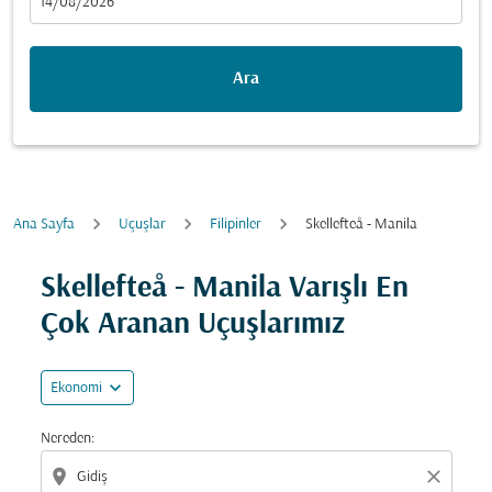
fc-booking-departure-date-aria-label
14/08/2026
Ara
Ana Sayfa
Uçuşlar
Filipinler
Skellefteå - Manila
Fırsatları bulmak için rotanızı güncellemeyi deneyin (ka
Skellefteå - Manila Varışlı En
Çok Aranan Uçuşlarımız
expand_more
Ekonomi
Nereden:
location_on
close