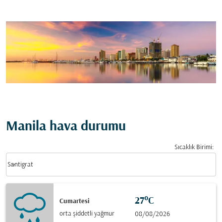
Manila hava durumu
Sıcaklık Birimi
:
Weather unit option Santigrat Selected
keyboard_arrow_down
Santigrat
27°C
Cumartesi
orta şiddetli yağmur
08/08/2026