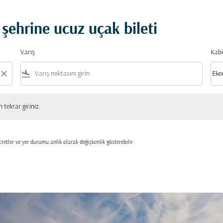
şehrine ucuz uçak bileti
Varış
Kabi
close
flight_land
keyboard_arrow_down
Eko
Kabi
 giriniz.
tekrar giriniz.
retler ve yer durumu anlık olarak değişkenlik gösterebilir.