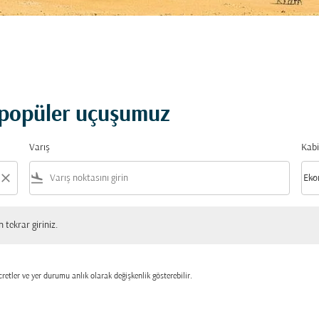
n popüler uçuşumuz
Varış
Kabi
close
flight_land
keyboard_arrow_down
Eko
Kabi
 giriniz.
tekrar giriniz.
retler ve yer durumu anlık olarak değişkenlik gösterebilir.