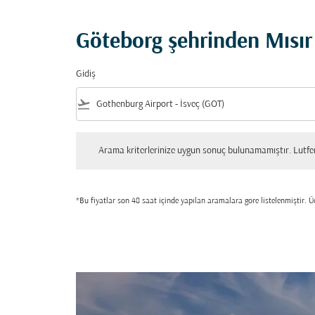
Göteborg şehrinden Mısır 
Gidiş
flight_takeoff
Arama kriterlerinize uygun sonuç bulunamamıştır. Lutfen tekrar
Arama kriterlerinize uygun sonuç bulunamamıştır. Lutfen 
*Bu fiyatlar son 48 saat içinde yapılan aramalara gore listelenmiştir. Üc