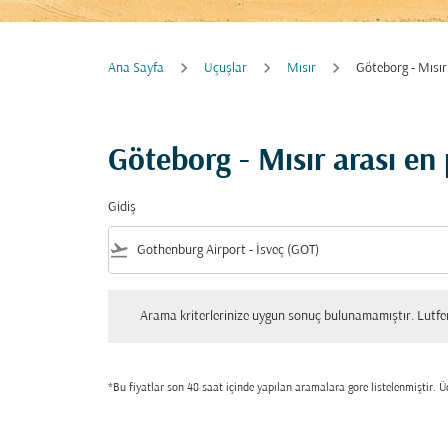
Ana Sayfa
Uçuşlar
Mısır
Göteborg - Mısır
Göteborg - Mısır arası e
Gidiş
flight_takeoff
Arama kriterlerinize uygun sonuç bulunamamıştır. Lutfen tekrar
Arama kriterlerinize uygun sonuç bulunamamıştır. Lutfen 
*Bu fiyatlar son 48 saat içinde yapılan aramalara gore listelenmiştir. Üc