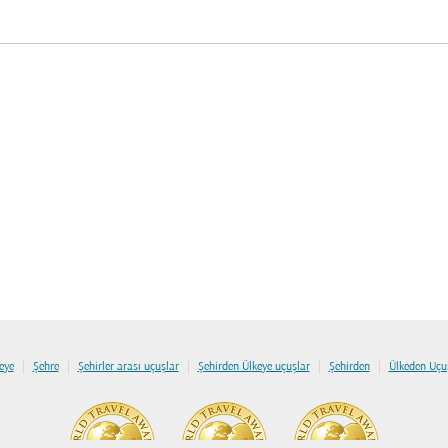
|
|
|
|
|
eye
Şehre
Şehirler arası uçuşlar
Şehirden Ülkeye uçuşlar
Şehirden
Ülkeden Uçu