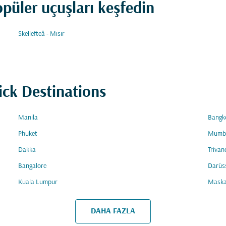
opüler uçuşları keşfedin
Skellefteå - Mısır
ick Destinations
Manila
Bangk
Phuket
Mumb
Dakka
Triva
Bangalore
Darüs
Kuala Lumpur
Maska
DAHA FAZLA