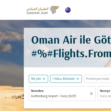
Oman Air ile Göt
#%#Flights.Fro
expand_more
expand_more
ex
Tek yön
1 Yolcu, Ekonomi
Promosyon Kodu
Nereden
Nereye
close