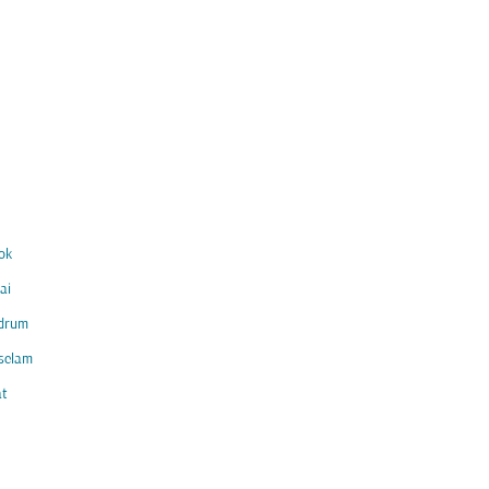
ok
ai
ndrum
selam
t