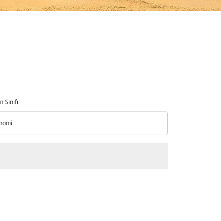
n Sınıfı
nomi
n Sınıfı option Ekonomi Selected