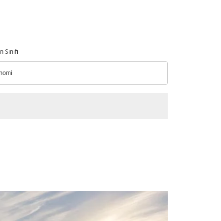
n Sınıfı
nomi
n Sınıfı option Ekonomi Selected