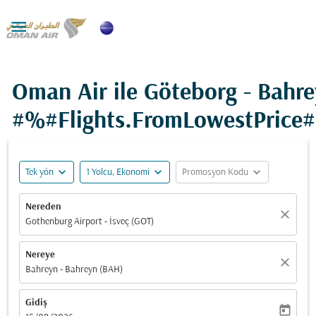

Oman Air ile Göteborg - Bahre
#%#Flights.FromLowestPrice
expand_more
expand_more
expand_more
Tek yön
1 Yolcu, Ekonomi
Promosyon Kodu
Nereden
close
Gothenburg Airport - İsveç (GOT)
Nereye
close
Bahreyn - Bahreyn (BAH)
Gidiş
today