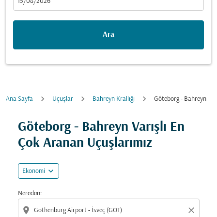
fc-booking-departure-date-aria-label
15/08/2026
Ara
Ana Sayfa
Uçuşlar
Bahreyn Krallığı
Göteborg - Bahreyn
Fırsatları bulmak için rotanızı güncellemeyi deneyin (ka
Göteborg - Bahreyn Varışlı En
Çok Aranan Uçuşlarımız
expand_more
Ekonomi
Nereden:
location_on
close