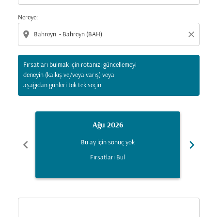
Nereye:
location_on
close
Fırsatları bulmak için rotanızı güncellemeyi
deneyin (kalkış ve/veya varış) veya
aşağıdan günleri tek tek seçin
Ağu 2026
chevron_left
chevron_right
Bu ay için sonuç yok
Fırsatları Bul
Displaying fares for Ağustos-2026