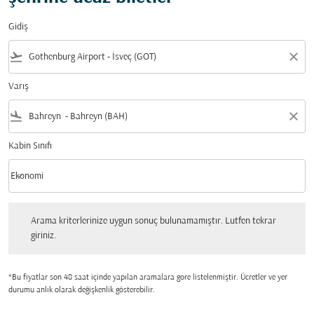
Gidiş
flight_takeoff
close
Varış
flight_land
close
Kabin Sınıfı
keyboard_arrow_down
Ekonomi
Kabin Sınıfı option Ekonomi Selected
Arama kriterlerinize uygun sonuç bulunamamıştır. Lutfen tekrar giriniz.
Arama kriterlerinize uygun sonuç bulunamamıştır. Lutfen tekrar
giriniz.
*Bu fiyatlar son 48 saat içinde yapılan aramalara gore listelenmiştir. Ücretler ve yer
durumu anlık olarak değişkenlik gösterebilir.