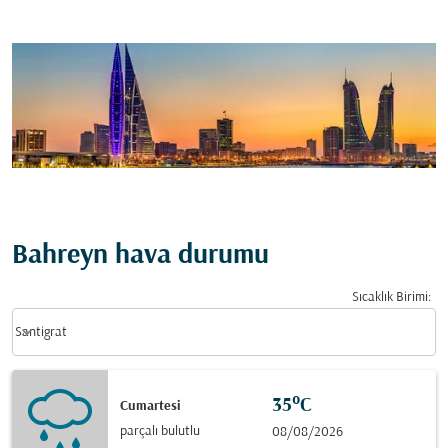
Bahreyn hava durumu
Sıcaklık Birimi
:
Weather unit option Santigrat Selected
keyboard_arrow_down
Santigrat
35°C
Cumartesi
parçalı bulutlu
08/08/2026