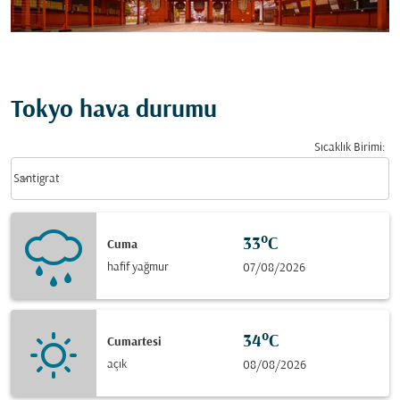
Tokyo hava durumu
Sıcaklık Birimi
:
Weather unit option Santigrat Selected
keyboard_arrow_down
Santigrat
33°C
Cuma
hafif yağmur
07/08/2026
34°C
Cumartesi
açık
08/08/2026