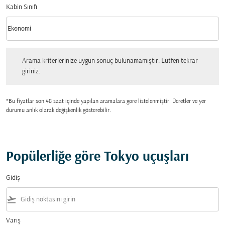
Kabin Sınıfı
keyboard_arrow_down
Ekonomi
Kabin Sınıfı option Ekonomi Selected
Arama kriterlerinize uygun sonuç bulunamamıştır. Lutfen tekrar giriniz.
Arama kriterlerinize uygun sonuç bulunamamıştır. Lutfen tekrar
giriniz.
*Bu fiyatlar son 48 saat içinde yapılan aramalara gore listelenmiştir. Ücretler ve yer
durumu anlık olarak değişkenlik gösterebilir.
Popülerliğe göre Tokyo uçuşları
Gidiş
flight_takeoff
Varış