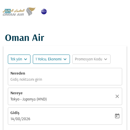

Oman Air
expand_more
expand_more
expand_more
Tek yön
1 Yolcu, Ekonomi
Promosyon Kodu
Nereden
Gidiş noktasını girin
Nereye
close
Tokyo - Japonya (HND)
Gidiş
today
fc-booking-departure-date-aria-label
14/08/2026