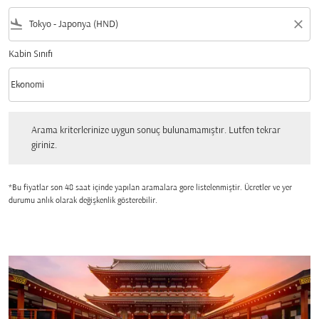
flight_land
close
Kabin Sınıfı
keyboard_arrow_down
Ekonomi
Kabin Sınıfı option Ekonomi Selected
Arama kriterlerinize uygun sonuç bulunamamıştır. Lutfen tekrar giriniz.
Arama kriterlerinize uygun sonuç bulunamamıştır. Lutfen tekrar
giriniz.
*Bu fiyatlar son 48 saat içinde yapılan aramalara gore listelenmiştir. Ücretler ve yer
durumu anlık olarak değişkenlik gösterebilir.