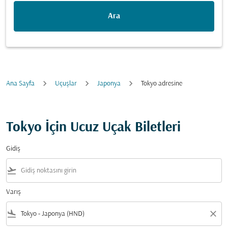
Ara
Ana Sayfa
Uçuşlar
Japonya
Tokyo adresine
Tokyo İçin Ucuz Uçak Biletleri
Gidiş
flight_takeoff
Varış
flight_land
close