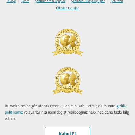
|
|
|
|
|
Ülkeye
Şehre
Şehirler arası uçuşlar
Şehirden Ülkeye uçuşlar
Şehirden
Ülkeden Uçuşlar
Bu web sitesine göz atarak çerez kullanımını kabul etmiş olursunuz.
gizlilik
politikamız
ve ayarlarınızı nasıl değiştirebileceğiniz hakkında daha fazla bilgi
edinin.
Kabul Et