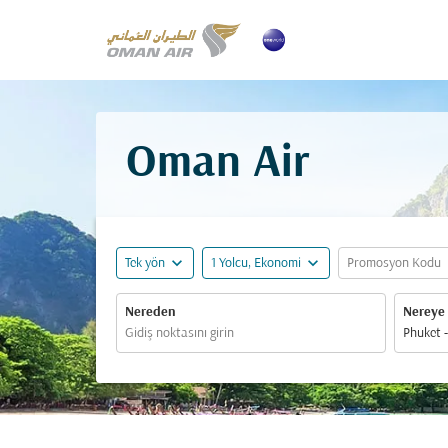
Oman Air
expand_more
expand_more
ex
Tek yön
1 Yolcu, Ekonomi
Promosyon Kodu
Nereden
Nereye