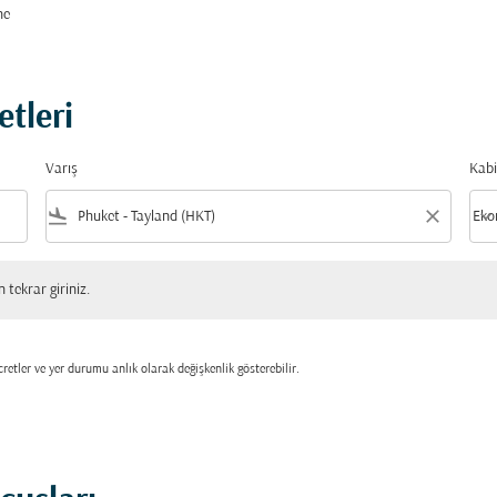
ne
etleri
Varış
Kabi
flight_land
close
keyboard_arrow_down
Eko
Kabi
 giriniz.
tekrar giriniz.
retler ve yer durumu anlık olarak değişkenlik gösterebilir.