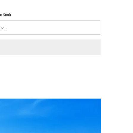
n Sınıfı
nomi
n Sınıfı option Ekonomi Selected