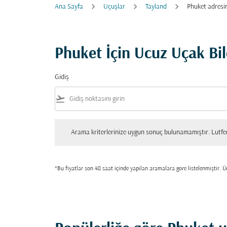
Ana Sayfa
Uçuşlar
Tayland
Phuket adresi
Phuket İçin Ucuz Uçak Bil
Gidiş
flight_takeoff
Arama kriterlerinize uygun sonuç bulunamamıştır. Lutfen tekrar
Arama kriterlerinize uygun sonuç bulunamamıştır. Lutfen 
*Bu fiyatlar son 48 saat içinde yapılan aramalara gore listelenmiştir. Üc