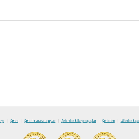
|
|
|
|
|
eye
Şehre
Şehirler arası uçuşlar
Şehirden Ülkeye uçuşlar
Şehirden
Ülkeden Uçu