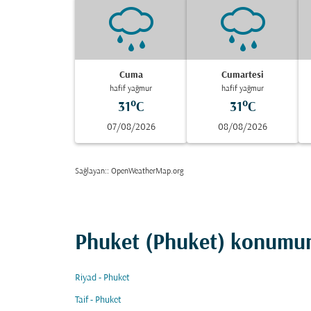
Cuma
Cumartesi
hafif yağmur
hafif yağmur
31°C
31°C
07/08/2026
08/08/2026
Sağlayan:
: OpenWeatherMap.org
Phuket (Phuket) konumuna
Riyad - Phuket
Taif - Phuket