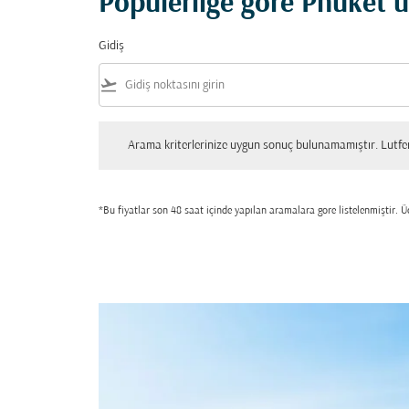
Popülerliğe göre Phuket u
Gidiş
flight_takeoff
Arama kriterlerinize uygun sonuç bulunamamıştır. Lutfen tekrar
Arama kriterlerinize uygun sonuç bulunamamıştır. Lutfen 
*Bu fiyatlar son 48 saat içinde yapılan aramalara gore listelenmiştir. Üc