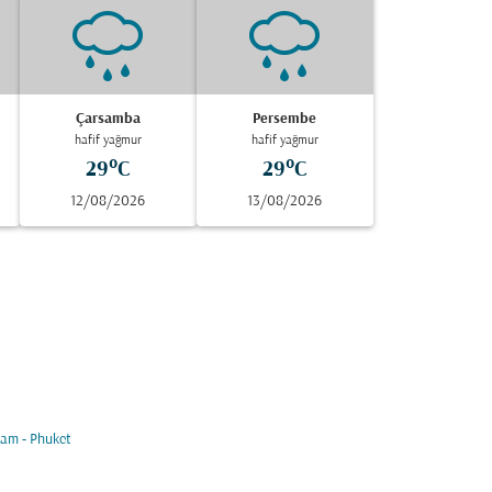
Çarsamba
Persembe
hafif yağmur
hafif yağmur
29°C
29°C
12/08/2026
13/08/2026
m - Phuket