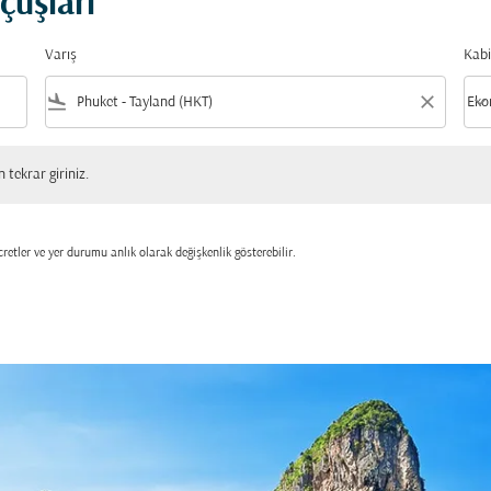
çuşları
Varış
Kabi
flight_land
close
keyboard_arrow_down
Eko
Kabi
 giriniz.
tekrar giriniz.
retler ve yer durumu anlık olarak değişkenlik gösterebilir.