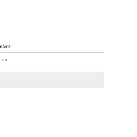
n Sınıfı
nomi
n Sınıfı option Ekonomi Selected