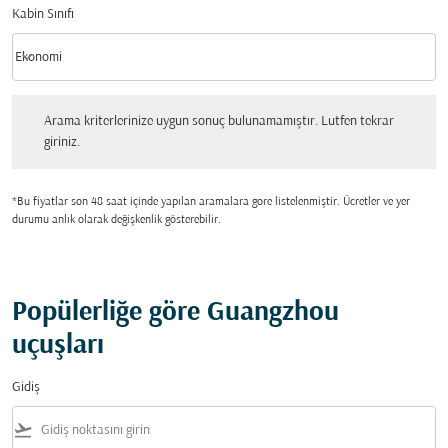
Kabin Sınıfı
keyboard_arrow_down
Ekonomi
Kabin Sınıfı option Ekonomi Selected
Arama kriterlerinize uygun sonuç bulunamamıştır. Lutfen tekrar giriniz.
Arama kriterlerinize uygun sonuç bulunamamıştır. Lutfen tekrar
giriniz.
*Bu fiyatlar son 48 saat içinde yapılan aramalara gore listelenmiştir. Ücretler ve yer
durumu anlık olarak değişkenlik gösterebilir.
Popülerliğe göre Guangzhou
uçuşları
Gidiş
flight_takeoff