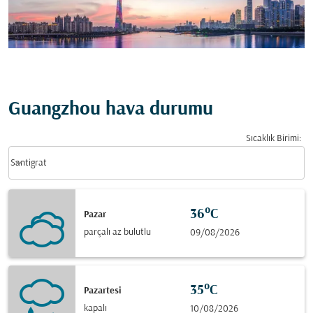
Guangzhou hava durumu
Sıcaklık Birimi
:
Weather unit option Santigrat Selected
keyboard_arrow_down
Santigrat
36°C
Pazar
parçalı az bulutlu
09/08/2026
35°C
Pazartesi
kapalı
10/08/2026