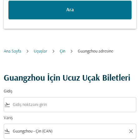
Ara
Ana Sayfa
Uçuşlar
Çin
Guangzhou adresine
Guangzhou İçin Ucuz Uçak Biletleri
Gidiş
flight_takeoff
Varış
flight_land
close