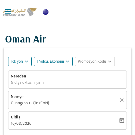

Oman Air
expand_more
expand_more
expand_more
Tek yön
1 Yolcu, Ekonomi
Promosyon Kodu
Nereden
Gidiş noktasını girin
Nereye
close
Guangzhou - Çin (CAN)
Gidiş
today
fc-booking-departure-date-aria-label
16/08/2026