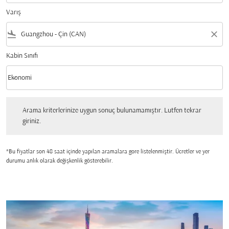
Varış
flight_land
close
Kabin Sınıfı
keyboard_arrow_down
Ekonomi
Kabin Sınıfı option Ekonomi Selected
Arama kriterlerinize uygun sonuç bulunamamıştır. Lutfen tekrar giriniz.
Arama kriterlerinize uygun sonuç bulunamamıştır. Lutfen tekrar
giriniz.
*Bu fiyatlar son 48 saat içinde yapılan aramalara gore listelenmiştir. Ücretler ve yer
durumu anlık olarak değişkenlik gösterebilir.