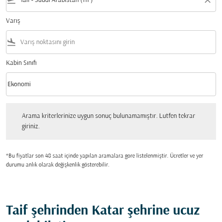
flight_takeoff
close
Varış
flight_land
Kabin Sınıfı
keyboard_arrow_down
Ekonomi
Kabin Sınıfı option Ekonomi Selected
Arama kriterlerinize uygun sonuç bulunamamıştır. Lutfen tekrar giriniz.
Arama kriterlerinize uygun sonuç bulunamamıştır. Lutfen tekrar
giriniz.
*Bu fiyatlar son 48 saat içinde yapılan aramalara gore listelenmiştir. Ücretler ve yer
durumu anlık olarak değişkenlik gösterebilir.
Taif şehrinden Katar şehrine ucuz