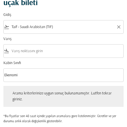
uçak bileti
Gidiş
flight_takeoff
close
Varış
flight_land
Kabin Sınıfı
keyboard_arrow_down
Ekonomi
Kabin Sınıfı option Ekonomi Selected
Arama kriterlerinize uygun sonuç bulunamamıştır. Lutfen tekrar giriniz.
Arama kriterlerinize uygun sonuç bulunamamıştır. Lutfen tekrar
giriniz.
*Bu fiyatlar son 48 saat içinde yapılan aramalara gore listelenmiştir. Ücretler ve yer
durumu anlık olarak değişkenlik gösterebilir.