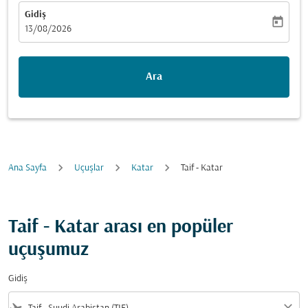
Gidiş
today
fc-booking-departure-date-aria-label
13/08/2026
Ara
Ana Sayfa
Uçuşlar
Katar
Taif - Katar
Taif - Katar arası en popüler
uçuşumuz
Gidiş