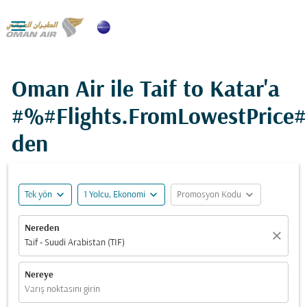

Oman Air ile Taif to Katar'a
#%#Flights.FromLowestPrice
den
expand_more
expand_more
expand_more
Tek yön
1 Yolcu, Ekonomi
Promosyon Kodu
Nereden
close
Taif - Suudi Arabistan (TIF)
Nereye
Varış noktasını girin