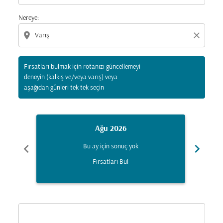
Nereye:
location_on
close
Fırsatları bulmak için rotanızı güncellemeyi
deneyin (kalkış ve/veya varış) veya
aşağıdan günleri tek tek seçin
Ağu 2026
chevron_left
chevron_right
Bu ay için sonuç yok
Fırsatları Bul
Displaying fares for Ağustos-2026