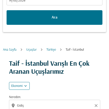
fc-booking-departure-date-aria-label
14/08/2026
Ara
Ana Sayfa
Uçuşlar
Türkiye
Taif - İstanbul
Fırsatları bulmak için rotanızı güncellemeyi deneyin (ka
Taif - İstanbul Varışlı En Çok
Aranan Uçuşlarımız
expand_more
Ekonomi
Nereden:
location_on
close