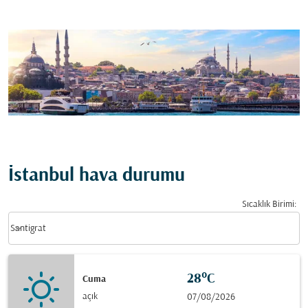
İstanbul hava durumu
Sıcaklık Birimi
:
Weather unit option Santigrat Selected
keyboard_arrow_down
Santigrat
28°C
Cuma
açık
07/08/2026