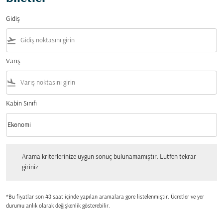
Gidiş
flight_takeoff
Varış
flight_land
Kabin Sınıfı
keyboard_arrow_down
Ekonomi
Kabin Sınıfı option Ekonomi Selected
Arama kriterlerinize uygun sonuç bulunamamıştır. Lutfen tekrar giriniz.
Arama kriterlerinize uygun sonuç bulunamamıştır. Lutfen tekrar
giriniz.
*Bu fiyatlar son 48 saat içinde yapılan aramalara gore listelenmiştir. Ücretler ve yer
durumu anlık olarak değişkenlik gösterebilir.