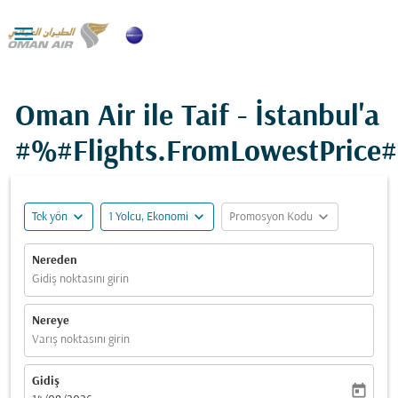

Oman Air ile Taif - İstanbul'a
#%#Flights.FromLowestPrice
expand_more
expand_more
expand_more
Tek yön
1 Yolcu, Ekonomi
Promosyon Kodu
Nereden
Gidiş noktasını girin
Nereye
Varış noktasını girin
Gidiş
today