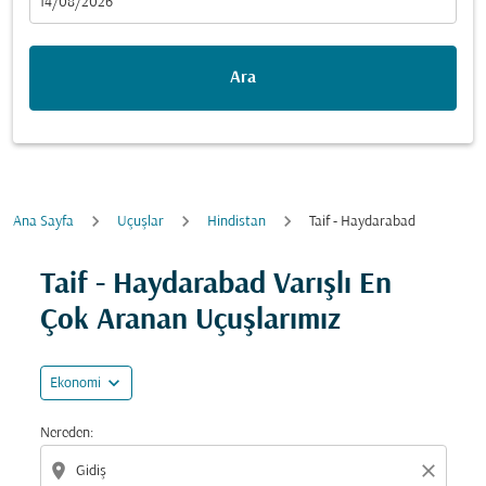
fc-booking-departure-date-aria-label
14/08/2026
Ara
Ana Sayfa
Uçuşlar
Hindistan
Taif - Haydarabad
Fırsatları bulmak için rotanızı güncellemeyi deneyin (ka
Taif - Haydarabad Varışlı En
Çok Aranan Uçuşlarımız
expand_more
Ekonomi
Nereden:
location_on
close