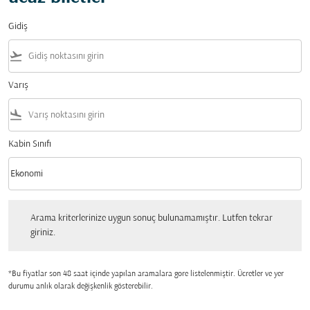
Gidiş
flight_takeoff
Varış
flight_land
Kabin Sınıfı
keyboard_arrow_down
Ekonomi
Kabin Sınıfı option Ekonomi Selected
Arama kriterlerinize uygun sonuç bulunamamıştır. Lutfen tekrar giriniz.
Arama kriterlerinize uygun sonuç bulunamamıştır. Lutfen tekrar
giriniz.
*Bu fiyatlar son 48 saat içinde yapılan aramalara gore listelenmiştir. Ücretler ve yer
durumu anlık olarak değişkenlik gösterebilir.