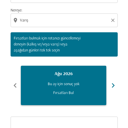
Nereye:
location_on
close
Fırsatları bulmak için rotanızı güncellemeyi
deneyin (kalkış ve/veya varış) veya
aşağıdan günleri tek tek seçin
Ağu 2026
chevron_left
chevron_right
Bu ay için sonuç yok
Fırsatları Bul
Displaying fares for Ağustos-2026