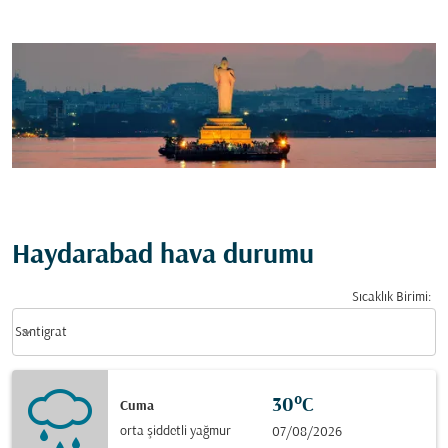
Haydarabad hava durumu
Sıcaklık Birimi
:
Weather unit option Santigrat Selected
keyboard_arrow_down
Santigrat
30°C
Cuma
orta şiddetli yağmur
07/08/2026