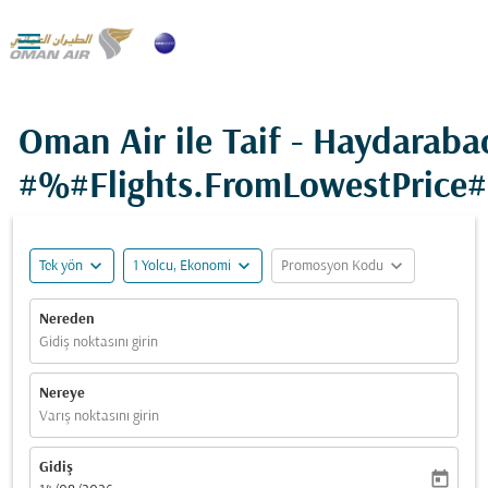

Oman Air ile Taif - Haydaraba
#%#Flights.FromLowestPrice
expand_more
expand_more
expand_more
Tek yön
1 Yolcu, Ekonomi
Promosyon Kodu
Nereden
Gidiş noktasını girin
Nereye
Varış noktasını girin
Gidiş
today