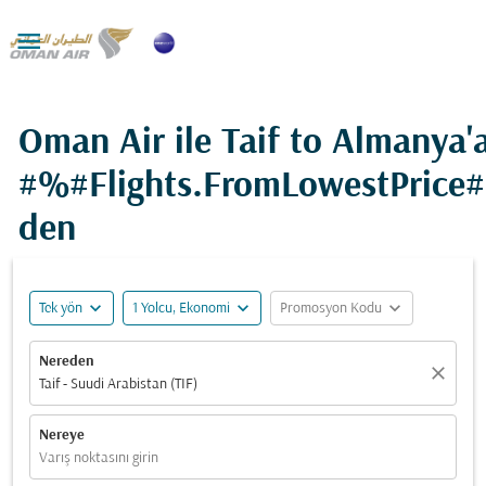

Oman Air ile Taif to Almanya'
#%#Flights.FromLowestPrice
den
expand_more
expand_more
expand_more
Tek yön
1 Yolcu, Ekonomi
Promosyon Kodu
Nereden
close
Taif - Suudi Arabistan (TIF)
Nereye
Varış noktasını girin