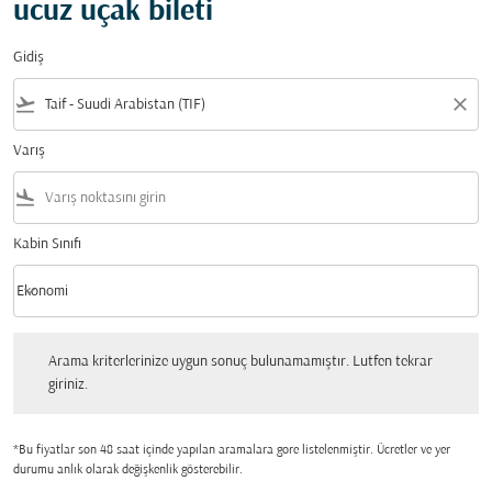
ucuz uçak bileti
Gidiş
flight_takeoff
close
Varış
flight_land
Kabin Sınıfı
keyboard_arrow_down
Ekonomi
Kabin Sınıfı option Ekonomi Selected
Arama kriterlerinize uygun sonuç bulunamamıştır. Lutfen tekrar giriniz.
Arama kriterlerinize uygun sonuç bulunamamıştır. Lutfen tekrar
giriniz.
*Bu fiyatlar son 48 saat içinde yapılan aramalara gore listelenmiştir. Ücretler ve yer
durumu anlık olarak değişkenlik gösterebilir.