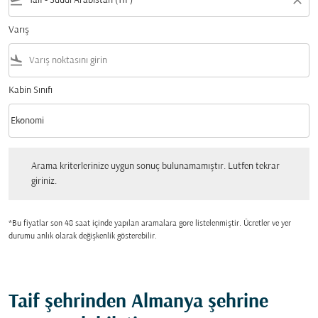
flight_takeoff
close
Varış
flight_land
Kabin Sınıfı
keyboard_arrow_down
Ekonomi
Kabin Sınıfı option Ekonomi Selected
Arama kriterlerinize uygun sonuç bulunamamıştır. Lutfen tekrar giriniz.
Arama kriterlerinize uygun sonuç bulunamamıştır. Lutfen tekrar
giriniz.
*Bu fiyatlar son 48 saat içinde yapılan aramalara gore listelenmiştir. Ücretler ve yer
durumu anlık olarak değişkenlik gösterebilir.
Taif şehrinden Almanya şehrine