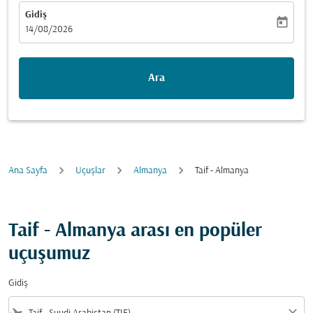
Gidiş
today
fc-booking-departure-date-aria-label
14/08/2026
Ara
Ana Sayfa
Uçuşlar
Almanya
Taif - Almanya
Taif - Almanya arası en popüler
uçuşumuz
Gidiş