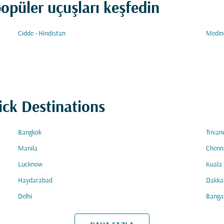
popüler uçuşları keşfedin
Cidde - Hindistan
Medine
ick Destinations
Bangkok
Triva
Manila
Chenn
Lucknow
Kuala
Haydarabad
Dakka
Delhi
Banga