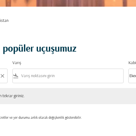
distan
en popüler uçuşumuz
Varış
Kabi
close
flight_land
keyboard_arrow_down
Eko
Kabi
 giriniz.
tekrar giriniz.
retler ve yer durumu anlık olarak değişkenlik gösterebilir.