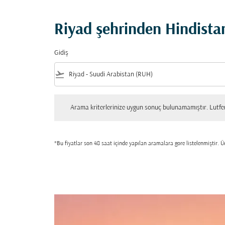
Riyad şehrinden Hindistan
Gidiş
flight_takeoff
Arama kriterlerinize uygun sonuç bulunamamıştır. Lutfen tekrar
Arama kriterlerinize uygun sonuç bulunamamıştır. Lutfen 
*Bu fiyatlar son 48 saat içinde yapılan aramalara gore listelenmiştir. Üc