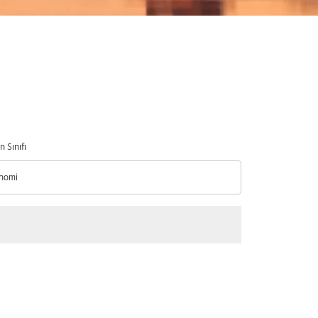
n Sınıfı
nomi
n Sınıfı option Ekonomi Selected