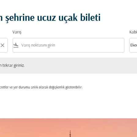
 şehrine ucuz uçak bileti
Varış
Kabi
close
flight_land
keyboard_arrow_down
Eko
Kabi
 giriniz.
tekrar giriniz.
retler ve yer durumu anlık olarak değişkenlik gösterebilir.