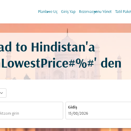
keyboard_arrow_down
keyboard_arrow_down
Planla ve Uç
Giriş Yap
Rezervasyonu Yönet
Tatil Pake
ad to Hindistan'a
mLowestPrice#%#' den
pand_more
Gidiş
fc-booking-departure-date-aria-label
15/08/2026