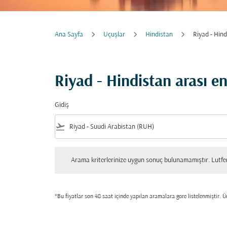
Ana Sayfa
Uçuşlar
Hindistan
Riyad - Hin
Riyad - Hindistan arası 
Gidiş
flight_takeoff
Arama kriterlerinize uygun sonuç bulunamamıştır. Lutfen tekrar
Arama kriterlerinize uygun sonuç bulunamamıştır. Lutfen 
*Bu fiyatlar son 48 saat içinde yapılan aramalara gore listelenmiştir. Üc