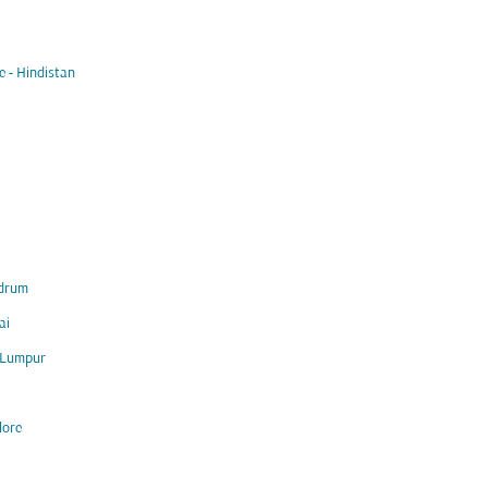
 - Hindistan
ndrum
ai
 Lumpur
lore