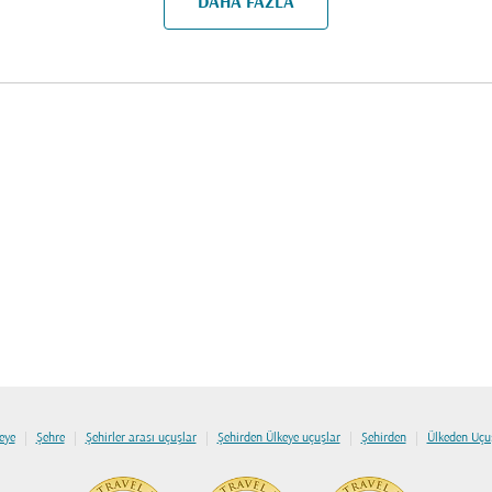
DAHA FAZLA
|
|
|
|
|
eye
Şehre
Şehirler arası uçuşlar
Şehirden Ülkeye uçuşlar
Şehirden
Ülkeden Uçu