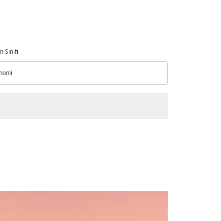
n Sınıfı
nomi
n Sınıfı option Ekonomi Selected