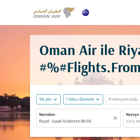
Oman Air ile Riy
#%#Flights.Fro
expand_more
expand_more
ex
Tek yön
1 Yolcu, Ekonomi
Promosyon Kodu
Nereden
Nereye
close