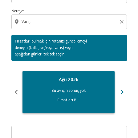
Nereye:
location_on
close
Fırsatları bulmak için rotanızı güncellemeyi
deneyin (kalkış ve/veya varış) veya
aşağıdan günleri tek tek seçin
Ağu 2026
chevron_left
chevron_right
Bu ay için sonuç yok
Fırsatları Bul
Displaying fares for Ağustos-2026