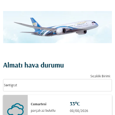
Almatı hava durumu
Sıcaklık Birimi
:
Weather unit option Santigrat Selected
keyboard_arrow_down
Santigrat
33°C
Cumartesi
parçalı az bulutlu
08/08/2026