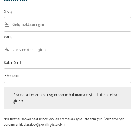
Gidiş
flight_takeoff
Varış
flight_land
Kabin Sınıfı
keyboard_arrow_down
Ekonomi
Kabin Sınıfı option Ekonomi Selected
Arama kriterlerinize uygun sonuç bulunamamıştır. Lutfen tekrar giriniz.
Arama kriterlerinize uygun sonuç bulunamamıştır. Lutfen tekrar
giriniz.
*Bu fiyatlar son 48 saat içinde yapılan aramalara gore listelenmiştir. Ücretler ve yer
durumu anlık olarak değişkenlik gösterebilir.