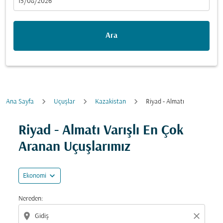
fc-booking-departure-date-aria-label
15/08/2026
Ara
Ana Sayfa
Uçuşlar
Kazakistan
Riyad - Almatı
Fırsatları bulmak için rotanızı güncellemeyi deneyin (ka
Riyad - Almatı Varışlı En Çok
Aranan Uçuşlarımız
expand_more
Ekonomi
Nereden:
location_on
close