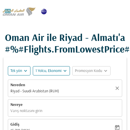

Oman Air ile Riyad - Almatı'a
#%#Flights.FromLowestPrice
expand_more
expand_more
expand_more
Tek yön
1 Yolcu, Ekonomi
Promosyon Kodu
Nereden
close
Riyad - Suudi Arabistan (RUH)
Nereye
Varış noktasını girin
Gidiş
today