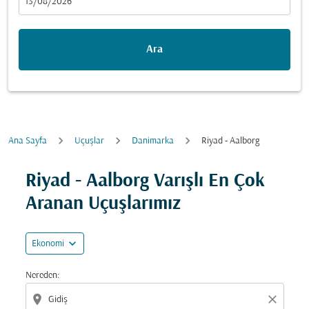
fc-booking-departure-date-aria-label
13/08/2026
Ara
Ana Sayfa
Uçuşlar
Danimarka
Riyad - Aalborg
Fırsatları bulmak için rotanızı güncellemeyi deneyin (ka
Riyad - Aalborg Varışlı En Çok
Aranan Uçuşlarımız
expand_more
Ekonomi
Nereden:
location_on
close