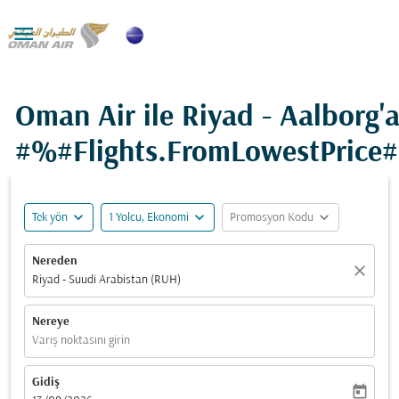

Oman Air ile Riyad - Aalborg'
#%#Flights.FromLowestPrice
expand_more
expand_more
expand_more
Tek yön
1 Yolcu, Ekonomi
Promosyon Kodu
Nereden
close
Riyad - Suudi Arabistan (RUH)
Nereye
Varış noktasını girin
Gidiş
today