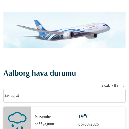
Aalborg hava durumu
Sıcaklık Birimi
:
Weather unit option Santigrat Selected
keyboard_arrow_down
Santigrat
19°C
Persembe
hafif yağmur
06/08/2026