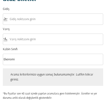
Gidiş
flight_takeoff
Varış
flight_land
Kabin Sınıfı
keyboard_arrow_down
Ekonomi
Kabin Sınıfı option Ekonomi Selected
Arama kriterlerinize uygun sonuç bulunamamıştır. Lutfen tekrar giriniz.
Arama kriterlerinize uygun sonuç bulunamamıştır. Lutfen tekrar
giriniz.
*Bu fiyatlar son 48 saat içinde yapılan aramalara gore listelenmiştir. Ücretler ve yer
durumu anlık olarak değişkenlik gösterebilir.