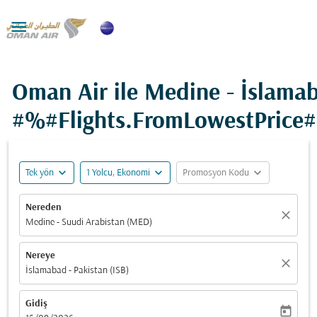

Oman Air ile Medine - İslama
#%#Flights.FromLowestPrice
expand_more
expand_more
expand_more
Tek yön
1 Yolcu, Ekonomi
Promosyon Kodu
Nereden
close
Medine - Suudi Arabistan (MED)
Nereye
close
İslamabad - Pakistan (ISB)
Gidiş
today