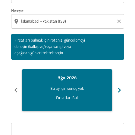
Nereye:
location_on
close
Fırsatları bulmak için rotanızı güncellemeyi
deneyin (kalkış ve/veya varış) veya
aşağıdan günleri tek tek seçin
Ağu 2026
chevron_left
chevron_right
Bu ay için sonuç yok
Fırsatları Bul
Displaying fares for Ağustos-2026