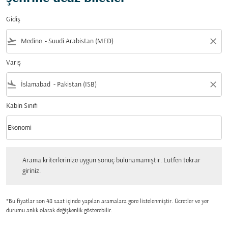
Gidiş
flight_takeoff
close
Varış
flight_land
close
Kabin Sınıfı
keyboard_arrow_down
Ekonomi
Kabin Sınıfı option Ekonomi Selected
Arama kriterlerinize uygun sonuç bulunamamıştır. Lutfen tekrar giriniz.
Arama kriterlerinize uygun sonuç bulunamamıştır. Lutfen tekrar
giriniz.
*Bu fiyatlar son 48 saat içinde yapılan aramalara gore listelenmiştir. Ücretler ve yer
durumu anlık olarak değişkenlik gösterebilir.