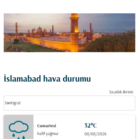
İslamabad hava durumu
Sıcaklık Birimi
:
Weather unit option Santigrat Selected
keyboard_arrow_down
Santigrat
32°C
Cumartesi
hafif yağmur
08/08/2026