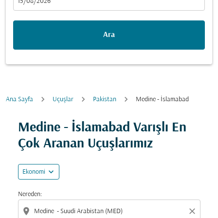
fc-booking-departure-date-aria-label
15/08/2026
Ara
Ana Sayfa
Uçuşlar
Pakistan
Medine - İslamabad
Fırsatları bulmak için rotanızı güncellemeyi deneyin (ka
Medine - İslamabad Varışlı En
Çok Aranan Uçuşlarımız
expand_more
Ekonomi
Nereden:
location_on
close