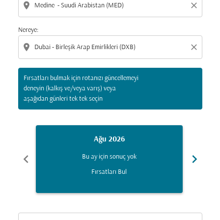
location_on
close
Nereye:
location_on
close
Fırsatları bulmak için rotanızı güncellemeyi
deneyin (kalkış ve/veya varış) veya
aşağıdan günleri tek tek seçin
Ağu 2026
chevron_left
chevron_right
Bu ay için sonuç yok
Fırsatları Bul