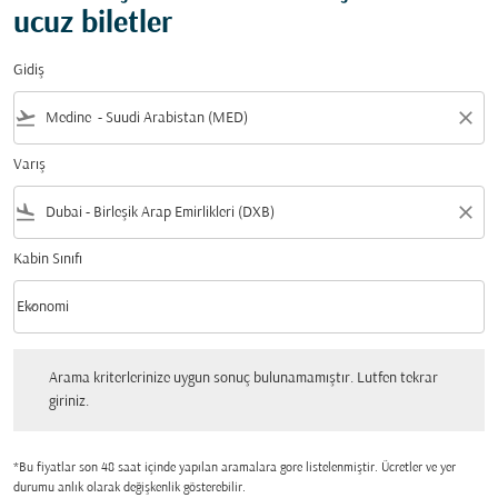
ucuz biletler
Gidiş
flight_takeoff
close
Varış
flight_land
close
Kabin Sınıfı
keyboard_arrow_down
Ekonomi
Kabin Sınıfı option Ekonomi Selected
Arama kriterlerinize uygun sonuç bulunamamıştır. Lutfen tekrar giriniz.
Arama kriterlerinize uygun sonuç bulunamamıştır. Lutfen tekrar
giriniz.
*Bu fiyatlar son 48 saat içinde yapılan aramalara gore listelenmiştir. Ücretler ve yer
durumu anlık olarak değişkenlik gösterebilir.