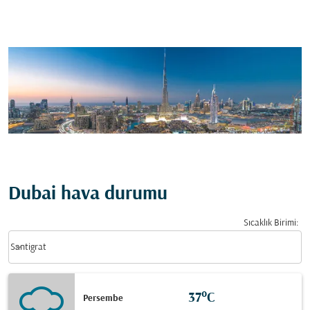
Dubai hava durumu
Sıcaklık Birimi
:
Weather unit option Santigrat Selected
keyboard_arrow_down
Santigrat
37°C
Persembe