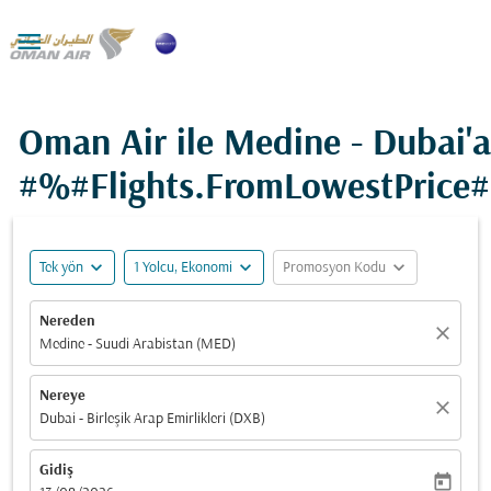

Oman Air ile Medine - Dubai'a
#%#Flights.FromLowestPrice
expand_more
expand_more
expand_more
Tek yön
1 Yolcu, Ekonomi
Promosyon Kodu
Nereden
close
Medine - Suudi Arabistan (MED)
Nereye
close
Dubai - Birleşik Arap Emirlikleri (DXB)
Gidiş
today