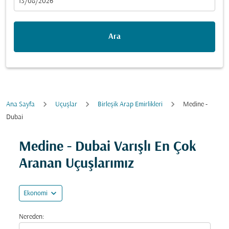
fc-booking-departure-date-aria-label
13/08/2026
Ara
Ana Sayfa
Uçuşlar
Birleşik Arap Emirlikleri
Medine -
Dubai
Fırsatları bulmak için rotanızı güncellemeyi deneyin (ka
Medine - Dubai Varışlı En Çok
Aranan Uçuşlarımız
expand_more
Ekonomi
Nereden: