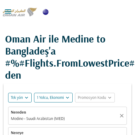

Oman Air ile Medine to
Bangladeş'a
#%#Flights.FromLowestPrice
den
expand_more
expand_more
expand_more
Tek yön
1 Yolcu, Ekonomi
Promosyon Kodu
Nereden
close
Medine - Suudi Arabistan (MED)
Nereye