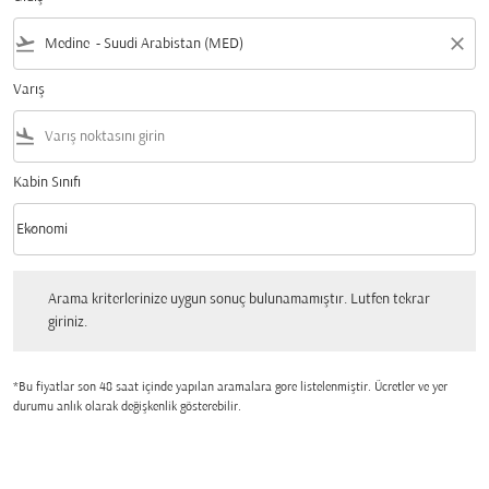
flight_takeoff
close
Varış
flight_land
Kabin Sınıfı
keyboard_arrow_down
Ekonomi
Kabin Sınıfı option Ekonomi Selected
Arama kriterlerinize uygun sonuç bulunamamıştır. Lutfen tekrar giriniz.
Arama kriterlerinize uygun sonuç bulunamamıştır. Lutfen tekrar
giriniz.
*Bu fiyatlar son 48 saat içinde yapılan aramalara gore listelenmiştir. Ücretler ve yer
durumu anlık olarak değişkenlik gösterebilir.