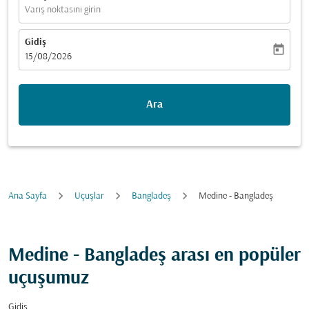
Varış noktasını girin
Gidiş
today
fc-booking-departure-date-aria-label
15/08/2026
Ara
Ana Sayfa
Uçuşlar
Bangladeş
Medine - Bangladeş
Medine - Bangladeş arası en popüler
uçuşumuz
Gidiş