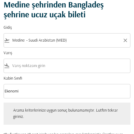
Medine şehrinden Bangladeş
şehrine ucuz uçak bileti
Gidiş
flight_takeoff
close
Varış
flight_land
Kabin Sınıfı
keyboard_arrow_down
Ekonomi
Kabin Sınıfı option Ekonomi Selected
Arama kriterlerinize uygun sonuç bulunamamıştır. Lutfen tekrar giriniz.
Arama kriterlerinize uygun sonuç bulunamamıştır. Lutfen tekrar
giriniz.