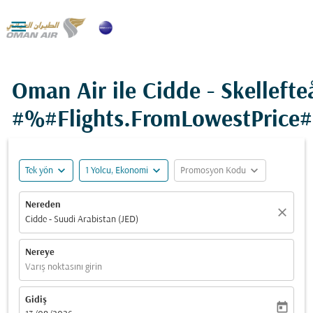

Oman Air ile Cidde - Skellefte
#%#Flights.FromLowestPrice
expand_more
expand_more
expand_more
Tek yön
1 Yolcu, Ekonomi
Promosyon Kodu
Nereden
close
Cidde - Suudi Arabistan (JED)
Nereye
Varış noktasını girin
Gidiş
today