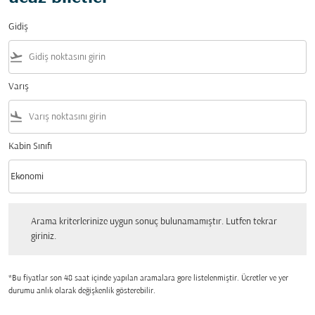
Gidiş
flight_takeoff
Varış
flight_land
Kabin Sınıfı
keyboard_arrow_down
Ekonomi
Kabin Sınıfı option Ekonomi Selected
Arama kriterlerinize uygun sonuç bulunamamıştır. Lutfen tekrar giriniz.
Arama kriterlerinize uygun sonuç bulunamamıştır. Lutfen tekrar
giriniz.
*Bu fiyatlar son 48 saat içinde yapılan aramalara gore listelenmiştir. Ücretler ve yer
durumu anlık olarak değişkenlik gösterebilir.