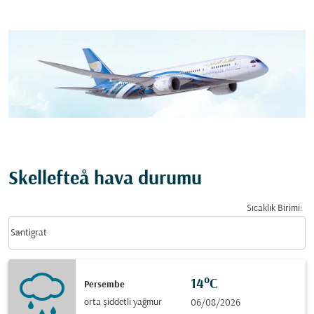
Skellefteå hava durumu
Sıcaklık Birimi
:
Weather unit option Santigrat Selected
keyboard_arrow_down
Santigrat
14°C
Persembe
orta şiddetli yağmur
06/08/2026