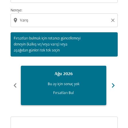
Nereye:
location_on
close
Fırsatları bulmak için rotanızı güncellemeyi
deneyin (kalkış ve/veya varış) veya
aşağıdan günleri tek tek seçin
Ağu 2026
chevron_left
chevron_right
Bu ay için sonuç yok
Fırsatları Bul
Displaying fares for Ağustos-2026