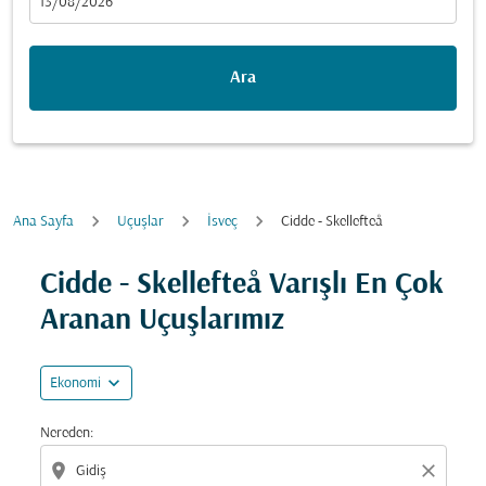
fc-booking-departure-date-aria-label
13/08/2026
Ara
Ana Sayfa
Uçuşlar
İsveç
Cidde - Skellefteå
Fırsatları bulmak için rotanızı güncellemeyi deneyin (ka
Cidde - Skellefteå Varışlı En Çok
Aranan Uçuşlarımız
expand_more
Ekonomi
Nereden:
location_on
close