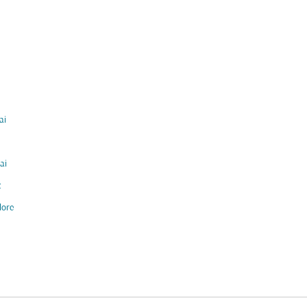
ai
ai
t
lore