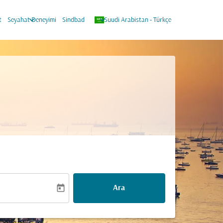
keyboard_arrow_down
keyboard_arrow_down
t
Seyahat Deneyimi
Sindbad
Suudi Arabistan
-
Türkçe
today
Ara