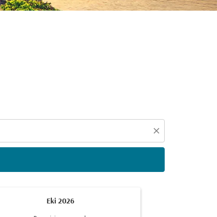
eçin
close
Eki 2026