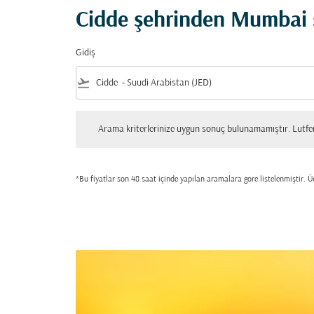
Cidde şehrinden Mumbai ş
Gidiş
flight_takeoff
Arama kriterlerinize uygun sonuç bulunamamıştır. Lutfen tekrar
Arama kriterlerinize uygun sonuç bulunamamıştır. Lutfen 
*Bu fiyatlar son 48 saat içinde yapılan aramalara gore listelenmiştir. Üc