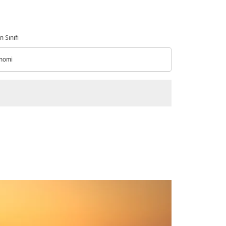
n Sınıfı
nomi
n Sınıfı option Ekonomi Selected