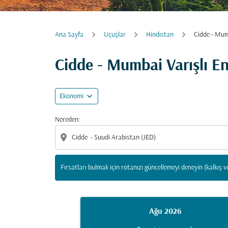
Ana Sayfa
Uçuşlar
Hindistan
Cidde - Mu
Fırsatları bulmak için rotanızı güncellemeyi d
Cidde - Mumbai Varışlı E
expand_more
Ekonomi
Nereden:
location_on
Fırsatları bulmak için rotanızı güncellemeyi deneyin (kalkış v
Ağu 2026