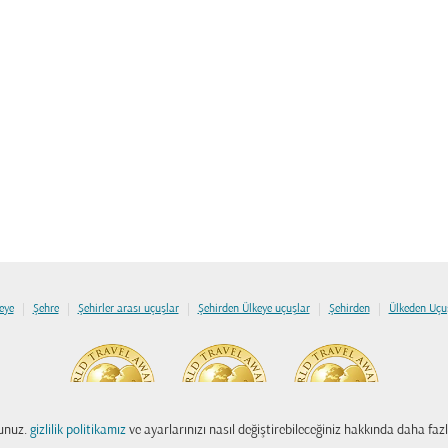
|
|
|
|
|
eye
Şehre
Şehirler arası uçuşlar
Şehirden Ülkeye uçuşlar
Şehirden
Ülkeden Uçu
sunuz.
gizlilik politikamız
ve ayarlarınızı nasıl değiştirebileceğiniz hakkında daha fazla