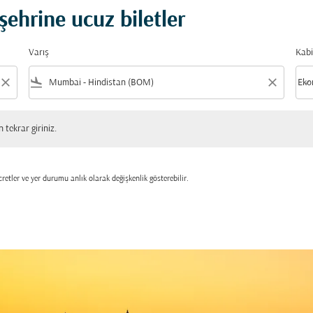
ehrine ucuz biletler
Varış
Kabi
close
flight_land
close
keyboard_arrow_down
Eko
Kabi
 giriniz.
tekrar giriniz.
retler ve yer durumu anlık olarak değişkenlik gösterebilir.