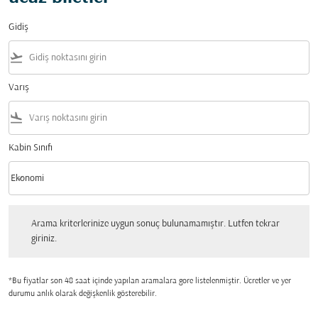
Gidiş
flight_takeoff
Varış
flight_land
Kabin Sınıfı
keyboard_arrow_down
Ekonomi
Kabin Sınıfı option Ekonomi Selected
Arama kriterlerinize uygun sonuç bulunamamıştır. Lutfen tekrar giriniz.
Arama kriterlerinize uygun sonuç bulunamamıştır. Lutfen tekrar
giriniz.
*Bu fiyatlar son 48 saat içinde yapılan aramalara gore listelenmiştir. Ücretler ve yer
durumu anlık olarak değişkenlik gösterebilir.