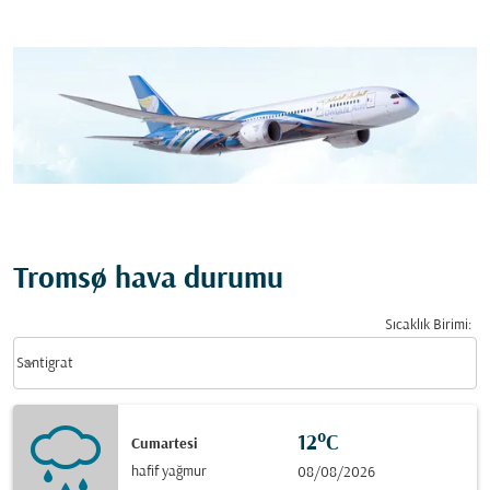
Tromsø hava durumu
Sıcaklık Birimi
:
Weather unit option Santigrat Selected
keyboard_arrow_down
Santigrat
12°C
Cumartesi
hafif yağmur
08/08/2026