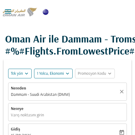

Oman Air ile Dammam - Troms
#%#Flights.FromLowestPrice
expand_more
expand_more
expand_more
Tek yön
1 Yolcu, Ekonomi
Promosyon Kodu
Nereden
close
Dammam - Suudi Arabistan (DMM)
Nereye
Varış noktasını girin
Gidiş
today