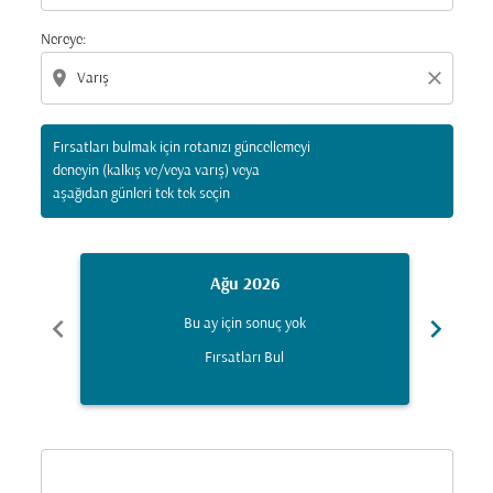
Nereye:
location_on
close
Fırsatları bulmak için rotanızı güncellemeyi
deneyin (kalkış ve/veya varış) veya
aşağıdan günleri tek tek seçin
Ağu 2026
chevron_left
chevron_right
Bu ay için sonuç yok
Fırsatları Bul
Displaying fares for Ağustos-2026