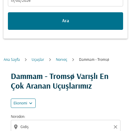
fc-booking-departure-date-aria-label
15/08/2026
Ara
Ana Sayfa
Uçuşlar
Norveç
Dammam - Tromsø
Fırsatları bulmak için rotanızı güncellemeyi deneyin (ka
Dammam - Tromsø Varışlı En
Çok Aranan Uçuşlarımız
expand_more
Ekonomi
Nereden:
location_on
close