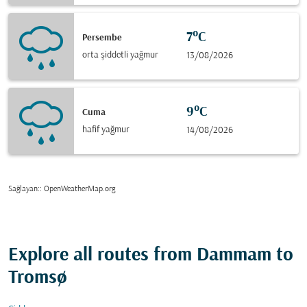
7°C
Persembe
orta şiddetli yağmur
13/08/2026
9°C
Cuma
hafif yağmur
14/08/2026
Sağlayan:
: OpenWeatherMap.org
Explore all routes from Dammam to
Tromsø