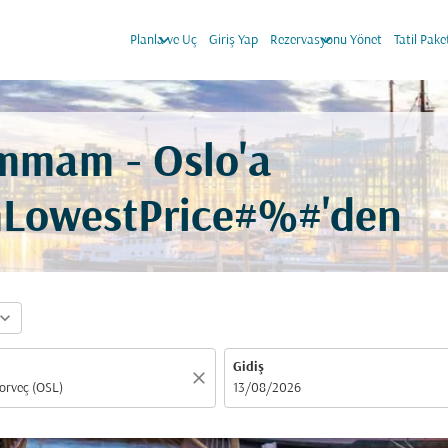
keyboard_arrow_down
keyboard_arrow_down
Planla ve Uç
Giriş Yap
Rezervasyonu Yönet
Tatil Pake
mmam - Oslo'a
mLowestPrice#%#'den
pand_more
Gidiş
close
fc-booking-departure-date-aria-label
13/08/2026