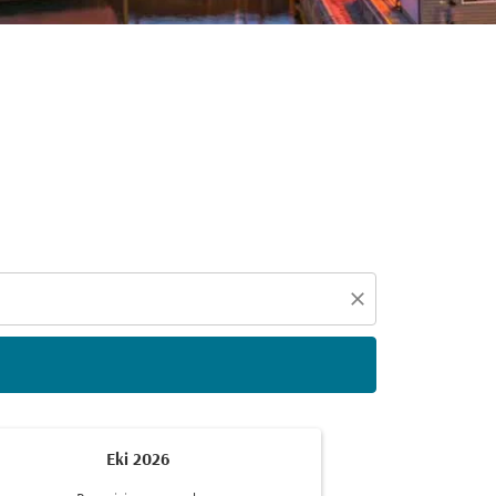
eçin
close
Eki 2026