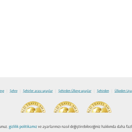
|
|
|
|
|
eye
Şehre
Şehirler arası uçuşlar
Şehirden Ülkeye uçuşlar
Şehirden
Ülkeden Uçu
sunuz.
gizlilik politikamız
ve ayarlarınızı nasıl değiştirebileceğiniz hakkında daha fazla