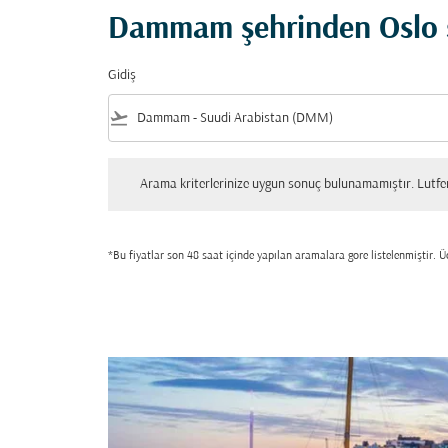
Dammam şehrinden Oslo şe
Gidiş
flight_takeoff
Arama kriterlerinize uygun sonuç bulunamamıştır. Lutfen tekrar
Arama kriterlerinize uygun sonuç bulunamamıştır. Lutfen 
*Bu fiyatlar son 48 saat içinde yapılan aramalara gore listelenmiştir. Üc