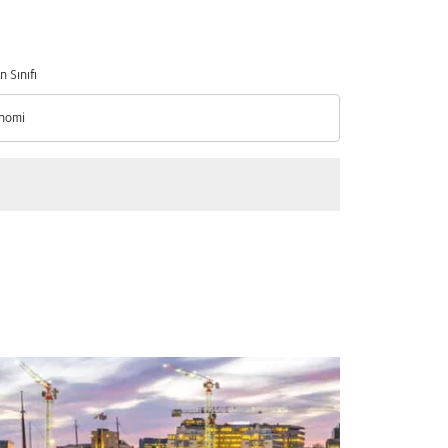
n Sınıfı
nomi
n Sınıfı option Ekonomi Selected