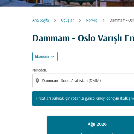
Ana Sayfa
Uçuşlar
Norveç
Dammam - Osl
Fırsatları bulmak için rotanızı güncellemeyi d
Dammam - Oslo Varışlı En
expand_more
Ekonomi
Nereden:
location_on
Fırsatları bulmak için rotanızı güncellemeyi deneyin (kalkış v
Ağu 2026