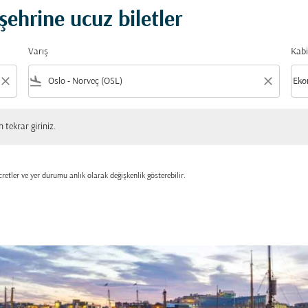
hrine ucuz biletler
Varış
Kabi
close
flight_land
close
keyboard_arrow_down
Eko
Kabi
 giriniz.
tekrar giriniz.
retler ve yer durumu anlık olarak değişkenlik gösterebilir.