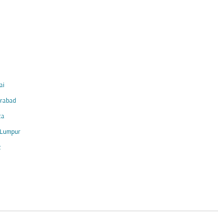
ai
rabad
ta
 Lumpur
t