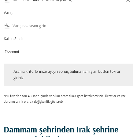
flight_takeoff
close
Varış
flight_land
Kabin Sınıfı
keyboard_arrow_down
Ekonomi
Kabin Sınıfı option Ekonomi Selected
Arama kriterlerinize uygun sonuç bulunamamıştır. Lutfen tekrar giriniz.
Arama kriterlerinize uygun sonuç bulunamamıştır. Lutfen tekrar
giriniz.
*Bu fiyatlar son 48 saat içinde yapılan aramalara gore listelenmiştir. Ücretler ve yer
durumu anlık olarak değişkenlik gösterebilir.
Dammam şehrinden Irak şehrine