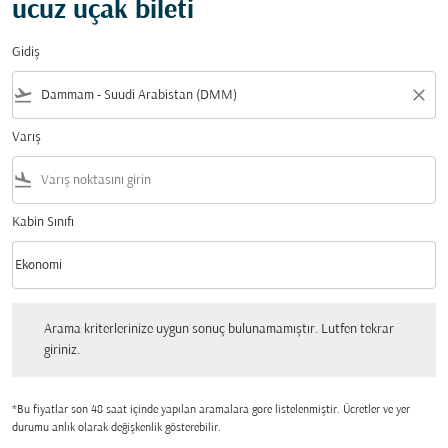
ucuz uçak bileti
Gidiş
flight_takeoff
close
Varış
flight_land
Kabin Sınıfı
keyboard_arrow_down
Ekonomi
Kabin Sınıfı option Ekonomi Selected
Arama kriterlerinize uygun sonuç bulunamamıştır. Lutfen tekrar giriniz.
Arama kriterlerinize uygun sonuç bulunamamıştır. Lutfen tekrar
giriniz.
*Bu fiyatlar son 48 saat içinde yapılan aramalara gore listelenmiştir. Ücretler ve yer
durumu anlık olarak değişkenlik gösterebilir.