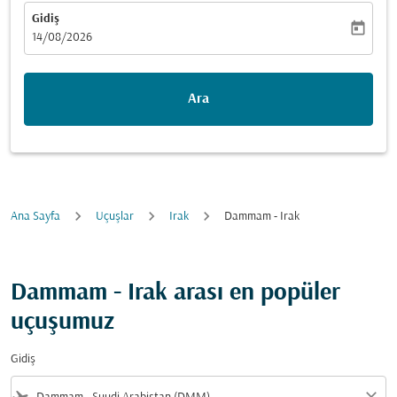
Gidiş
today
fc-booking-departure-date-aria-label
14/08/2026
Ara
Ana Sayfa
Uçuşlar
Irak
Dammam - Irak
Dammam - Irak arası en popüler
uçuşumuz
Gidiş