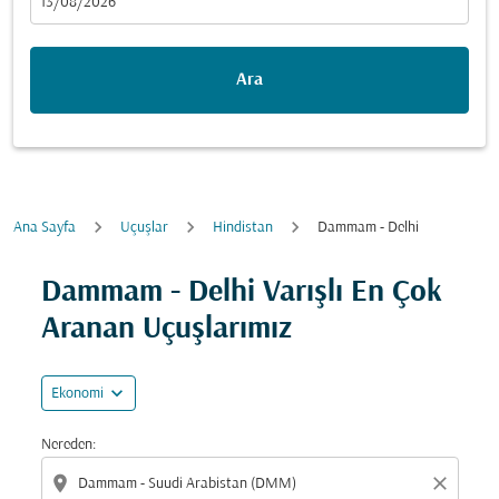
fc-booking-departure-date-aria-label
13/08/2026
Ara
Ana Sayfa
Uçuşlar
Hindistan
Dammam - Delhi
Fırsatları bulmak için rotanızı güncellemeyi deneyin (ka
Dammam - Delhi Varışlı En Çok
Aranan Uçuşlarımız
expand_more
Ekonomi
Nereden:
location_on
close