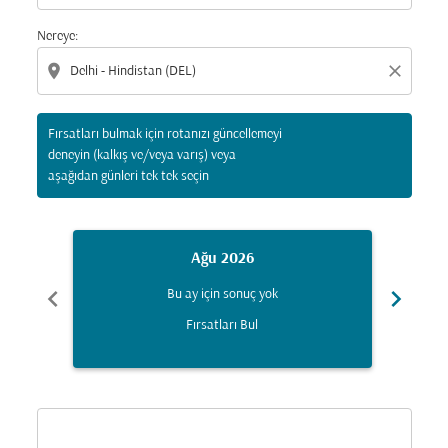
Nereye:
location_on
close
Fırsatları bulmak için rotanızı güncellemeyi
deneyin (kalkış ve/veya varış) veya
aşağıdan günleri tek tek seçin
Ağu 2026
chevron_left
chevron_right
Bu ay için sonuç yok
Fırsatları Bul
Displaying fares for Ağustos-2026