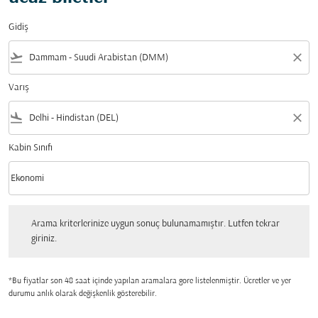
Gidiş
flight_takeoff
close
Varış
flight_land
close
Kabin Sınıfı
keyboard_arrow_down
Ekonomi
Kabin Sınıfı option Ekonomi Selected
Arama kriterlerinize uygun sonuç bulunamamıştır. Lutfen tekrar giriniz.
Arama kriterlerinize uygun sonuç bulunamamıştır. Lutfen tekrar
giriniz.
*Bu fiyatlar son 48 saat içinde yapılan aramalara gore listelenmiştir. Ücretler ve yer
durumu anlık olarak değişkenlik gösterebilir.