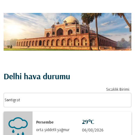
Delhi hava durumu
Sıcaklık Birimi
:
Weather unit option Santigrat Selected
keyboard_arrow_down
Santigrat
29°C
Persembe
orta şiddetli yağmur
06/08/2026