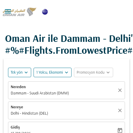

Oman Air ile Dammam - Delhi
#%#Flights.FromLowestPrice
expand_more
expand_more
expand_more
Tek yön
1 Yolcu, Ekonomi
Promosyon Kodu
Nereden
close
Dammam - Suudi Arabistan (DMM)
Nereye
close
Delhi - Hindistan (DEL)
Gidiş
today