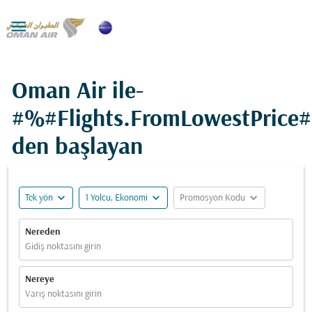

Oman Air ile-
#%#Flights.FromLowestPrice
den başlayan
expand_more
expand_more
expand_more
Tek yön
1 Yolcu, Ekonomi
Promosyon Kodu
Nereden
Gidiş noktasını girin
Nereye
Varış noktasını girin