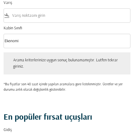
Varış
flight_land
Kabin Sınıfı
keyboard_arrow_down
Ekonomi
Kabin Sınıfı option Ekonomi Selected
Arama kriterlerinize uygun sonuç bulunamamıştır. Lutfen tekrar giriniz.
Arama kriterlerinize uygun sonuç bulunamamıştır. Lutfen tekrar
giriniz.
*Bu fiyatlar son 48 saat içinde yapılan aramalara gore listelenmiştir. Ücretler ve yer
durumu anlık olarak değişkenlik gösterebilir.
En popüler fırsat uçuşları
Gidiş