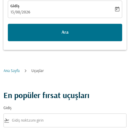
Gidiş
today
fc-booking-departure-date-aria-label
13/08/2026
Ara
Ana Sayfa
Uçuşlar
En popüler fırsat uçuşları
Gidiş
flight_takeoff