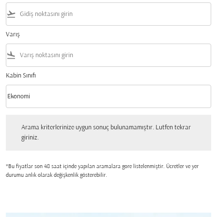
flight_takeoff
Varış
flight_land
Kabin Sınıfı
keyboard_arrow_down
Ekonomi
Kabin Sınıfı option Ekonomi Selected
Arama kriterlerinize uygun sonuç bulunamamıştır. Lutfen tekrar giriniz.
Arama kriterlerinize uygun sonuç bulunamamıştır. Lutfen tekrar
giriniz.
*Bu fiyatlar son 48 saat içinde yapılan aramalara gore listelenmiştir. Ücretler ve yer
durumu anlık olarak değişkenlik gösterebilir.