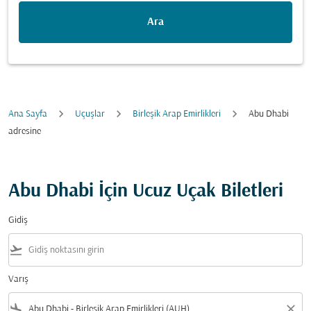
Ara
Ana Sayfa
Uçuşlar
Birleşik Arap Emirlikleri
Abu Dhabi
adresine
Abu Dhabi İçin Ucuz Uçak Biletleri
Gidiş
flight_takeoff
Varış
flight_land
close