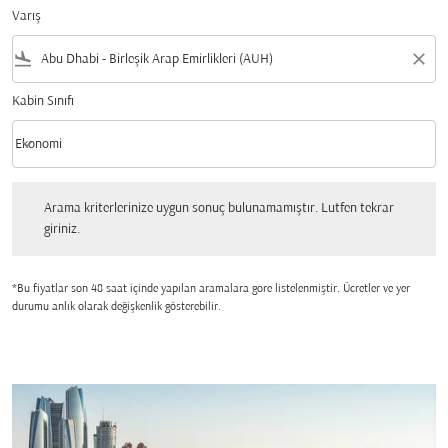
Varış
flight_land
close
Kabin Sınıfı
keyboard_arrow_down
Ekonomi
Kabin Sınıfı option Ekonomi Selected
Arama kriterlerinize uygun sonuç bulunamamıştır. Lutfen tekrar giriniz.
Arama kriterlerinize uygun sonuç bulunamamıştır. Lutfen tekrar
giriniz.
*Bu fiyatlar son 48 saat içinde yapılan aramalara gore listelenmiştir. Ücretler ve yer
durumu anlık olarak değişkenlik gösterebilir.