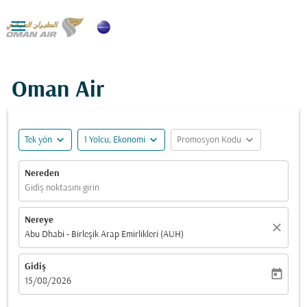

Oman Air
expand_more
expand_more
expand_more
Tek yön
1 Yolcu, Ekonomi
Promosyon Kodu
Nereden
Gidiş noktasını girin
Nereye
close
Abu Dhabi - Birleşik Arap Emirlikleri (AUH)
Gidiş
today
fc-booking-departure-date-aria-label
15/08/2026