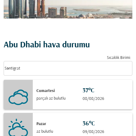
Abu Dhabi hava durumu
Sıcaklık Birimi
:
Weather unit option Santigrat Selected
keyboard_arrow_down
Santigrat
37°C
Cumartesi
parçalı az bulutlu
08/08/2026
36°C
Pazar
az bulutlu
09/08/2026