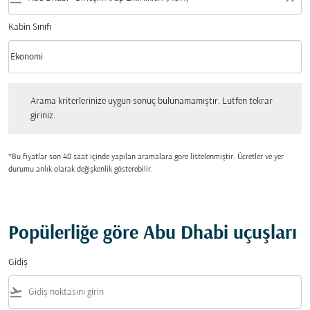
Kabin Sınıfı
keyboard_arrow_down
Ekonomi
Kabin Sınıfı option Ekonomi Selected
Arama kriterlerinize uygun sonuç bulunamamıştır. Lutfen tekrar giriniz.
Arama kriterlerinize uygun sonuç bulunamamıştır. Lutfen tekrar
giriniz.
*Bu fiyatlar son 48 saat içinde yapılan aramalara gore listelenmiştir. Ücretler ve yer
durumu anlık olarak değişkenlik gösterebilir.
Popülerliğe göre Abu Dhabi uçuşları
Gidiş
flight_takeoff