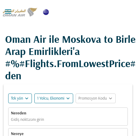

Oman Air ile Moskova to Birle
Arap Emirlikleri'a
#%#Flights.FromLowestPrice
den
expand_more
expand_more
expand_more
Tek yön
1 Yolcu, Ekonomi
Promosyon Kodu
Nereden
Gidiş noktasını girin
Nereye