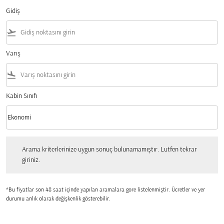
Gidiş
flight_takeoff
Varış
flight_land
Kabin Sınıfı
keyboard_arrow_down
Ekonomi
Kabin Sınıfı option Ekonomi Selected
Arama kriterlerinize uygun sonuç bulunamamıştır. Lutfen tekrar giriniz.
Arama kriterlerinize uygun sonuç bulunamamıştır. Lutfen tekrar
giriniz.
*Bu fiyatlar son 48 saat içinde yapılan aramalara gore listelenmiştir. Ücretler ve yer
durumu anlık olarak değişkenlik gösterebilir.