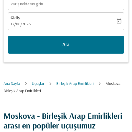
Varış noktasını girin
Gidiş
today
fc-booking-departure-date-aria-label
13/08/2026
Ara
Ana Sayfa
Uçuşlar
Birleşik Arap Emirlikleri
Moskova -
Birleşik Arap Emirlikleri
Moskova - Birleşik Arap Emirlikleri
arası en popüler uçuşumuz