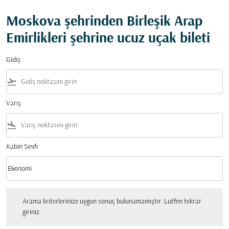
Moskova şehrinden Birleşik Arap
Emirlikleri şehrine ucuz uçak bileti
Gidiş
flight_takeoff
Varış
flight_land
Kabin Sınıfı
keyboard_arrow_down
Ekonomi
Kabin Sınıfı option Ekonomi Selected
Arama kriterlerinize uygun sonuç bulunamamıştır. Lutfen tekrar giriniz.
Arama kriterlerinize uygun sonuç bulunamamıştır. Lutfen tekrar
giriniz.