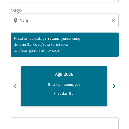
Nereye:
location_on
close
Fırsatları bulmak için rotanızı güncellemeyi
deneyin (kalkış ve/veya varış) veya
aşağıdan günleri tek tek seçin
Ağu 2026
chevron_left
chevron_right
Bu ay için sonuç yok
Fırsatları Bul
Displaying fares for Ağustos-2026