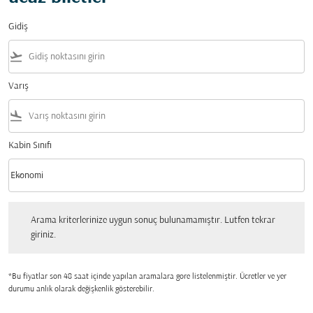
Gidiş
flight_takeoff
Varış
flight_land
Kabin Sınıfı
keyboard_arrow_down
Ekonomi
Kabin Sınıfı option Ekonomi Selected
Arama kriterlerinize uygun sonuç bulunamamıştır. Lutfen tekrar giriniz.
Arama kriterlerinize uygun sonuç bulunamamıştır. Lutfen tekrar
giriniz.
*Bu fiyatlar son 48 saat içinde yapılan aramalara gore listelenmiştir. Ücretler ve yer
durumu anlık olarak değişkenlik gösterebilir.