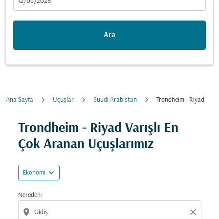
fc-booking-departure-date-aria-label
12/08/2026
Ara
Ana Sayfa
Uçuşlar
Suudi Arabistan
Trondheim - Riyad
Fırsatları bulmak için rotanızı güncellemeyi deneyin (ka
Trondheim - Riyad Varışlı En
Çok Aranan Uçuşlarımız
expand_more
Ekonomi
Nereden:
location_on
close