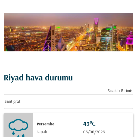
Riyad hava durumu
Sıcaklık Birimi
:
Weather unit option Santigrat Selected
keyboard_arrow_down
Santigrat
43°C
Persembe
kapalı
06/08/2026