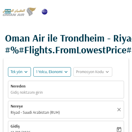

Oman Air ile Trondheim - Riya
#%#Flights.FromLowestPrice
expand_more
expand_more
expand_more
Tek yön
1 Yolcu, Ekonomi
Promosyon Kodu
Nereden
Gidiş noktasını girin
Nereye
close
Riyad - Suudi Arabistan (RUH)
Gidiş
today