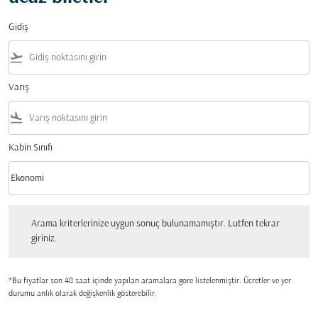
Gidiş
flight_takeoff
Varış
flight_land
Kabin Sınıfı
keyboard_arrow_down
Ekonomi
Kabin Sınıfı option Ekonomi Selected
Arama kriterlerinize uygun sonuç bulunamamıştır. Lutfen tekrar giriniz.
Arama kriterlerinize uygun sonuç bulunamamıştır. Lutfen tekrar
giriniz.
*Bu fiyatlar son 48 saat içinde yapılan aramalara gore listelenmiştir. Ücretler ve yer
durumu anlık olarak değişkenlik gösterebilir.