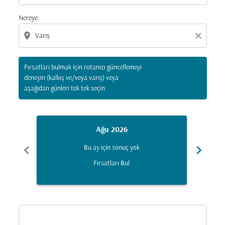
Nereye:
location_on
close
Fırsatları bulmak için rotanızı güncellemeyi
deneyin (kalkış ve/veya varış) veya
aşağıdan günleri tek tek seçin
Ağu 2026
chevron_left
chevron_right
Bu ay için sonuç yok
Fırsatları Bul
Displaying fares for Ağustos-2026