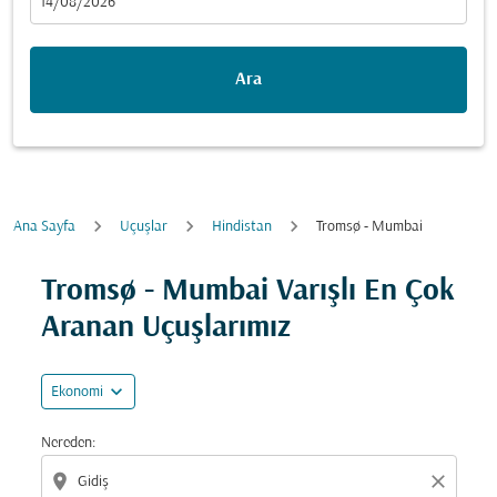
fc-booking-departure-date-aria-label
14/08/2026
Ara
Ana Sayfa
Uçuşlar
Hindistan
Tromsø - Mumbai
Fırsatları bulmak için rotanızı güncellemeyi deneyin (ka
Tromsø - Mumbai Varışlı En Çok
Aranan Uçuşlarımız
expand_more
Ekonomi
Nereden:
location_on
close