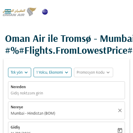

Oman Air ile Tromsø - Mumbai
#%#Flights.FromLowestPrice
expand_more
expand_more
expand_more
Tek yön
1 Yolcu, Ekonomi
Promosyon Kodu
Nereden
Gidiş noktasını girin
Nereye
close
Mumbai - Hindistan (BOM)
Gidiş
today