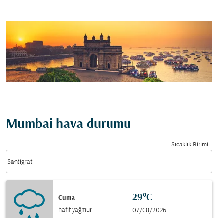
Mumbai hava durumu
Sıcaklık Birimi
:
Weather unit option Santigrat Selected
keyboard_arrow_down
Santigrat
29°C
Cuma
hafif yağmur
07/08/2026