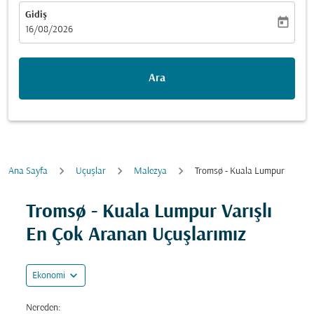
Gidiş
today
fc-booking-departure-date-aria-label
16/08/2026
Ara
Ana Sayfa
Uçuşlar
Malezya
Tromsø - Kuala Lumpur
Fırsatları bulmak için rotanızı güncellemeyi deneyin (ka
Tromsø - Kuala Lumpur Varışlı
En Çok Aranan Uçuşlarımız
expand_more
Ekonomi
Nereden: