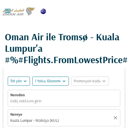

Oman Air ile Tromsø - Kuala
Lumpur'a
#%#Flights.FromLowestPrice
expand_more
expand_more
expand_more
Tek yön
1 Yolcu, Ekonomi
Promosyon Kodu
Nereden
Gidiş noktasını girin
Nereye
close
Kuala Lumpur - Malezya (KUL)