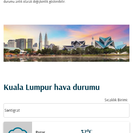
durumu anlık olarak değişkenlik gösterebilir.
Kuala Lumpur hava durumu
Sıcaklık Birimi
:
Weather unit option Santigrat Selected
keyboard_arrow_down
Santigrat
32°C
Pazar