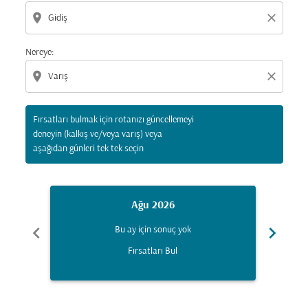
location_on
close
Nereye:
location_on
close
Fırsatları bulmak için rotanızı güncellemeyi
deneyin (kalkış ve/veya varış) veya
aşağıdan günleri tek tek seçin
Ağu 2026
chevron_left
chevron_right
Bu ay için sonuç yok
Fırsatları Bul