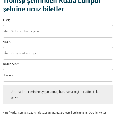
Tromsø şehrinden Kuala Lumpur
şehrine ucuz biletler
Gidiş
flight_takeoff
Varış
flight_land
Kabin Sınıfı
keyboard_arrow_down
Ekonomi
Kabin Sınıfı option Ekonomi Selected
Arama kriterlerinize uygun sonuç bulunamamıştır. Lutfen tekrar giriniz.
Arama kriterlerinize uygun sonuç bulunamamıştır. Lutfen tekrar
giriniz.
*Bu fiyatlar son 48 saat içinde yapılan aramalara gore listelenmiştir. Ücretler ve yer