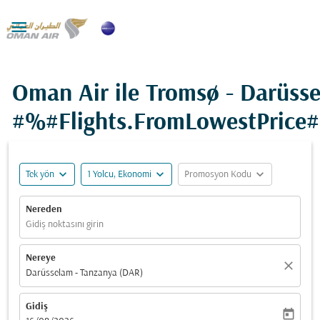

Oman Air ile Tromsø - Darüss
#%#Flights.FromLowestPrice
expand_more
expand_more
expand_more
Tek yön
1 Yolcu, Ekonomi
Promosyon Kodu
Nereden
Gidiş noktasını girin
Nereye
close
Darüsselam - Tanzanya (DAR)
Gidiş
today