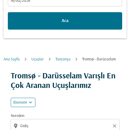
fc-booking-departure-date-aria-label
16/08/2026
Ara
Ana Sayfa
Uçuşlar
Tanzanya
Tromsø - Darüsselam
Fırsatları bulmak için rotanızı güncellemeyi deneyin (ka
Tromsø - Darüsselam Varışlı En
Çok Aranan Uçuşlarımız
expand_more
Ekonomi
Nereden:
location_on
close