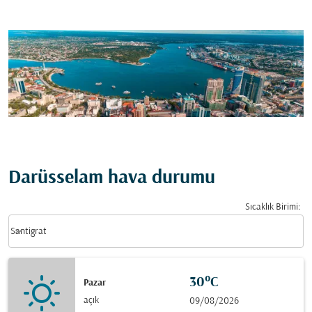
Darüsselam hava durumu
Sıcaklık Birimi
:
Weather unit option Santigrat Selected
keyboard_arrow_down
Santigrat
30°C
Pazar
açık
09/08/2026