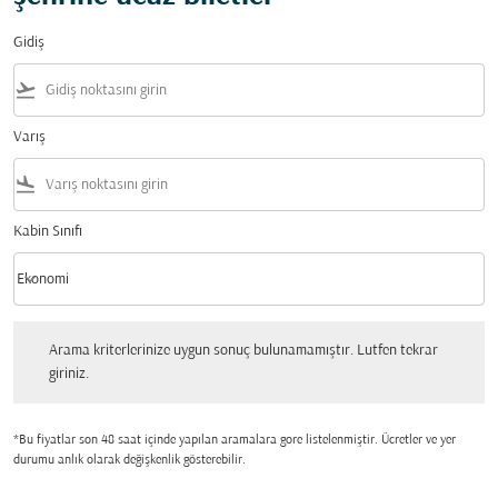
Gidiş
flight_takeoff
Varış
flight_land
Kabin Sınıfı
keyboard_arrow_down
Ekonomi
Kabin Sınıfı option Ekonomi Selected
Arama kriterlerinize uygun sonuç bulunamamıştır. Lutfen tekrar giriniz.
Arama kriterlerinize uygun sonuç bulunamamıştır. Lutfen tekrar
giriniz.
*Bu fiyatlar son 48 saat içinde yapılan aramalara gore listelenmiştir. Ücretler ve yer
durumu anlık olarak değişkenlik gösterebilir.