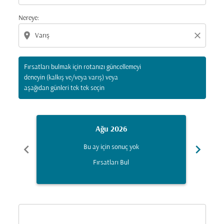
Nereye:
location_on
close
Fırsatları bulmak için rotanızı güncellemeyi
deneyin (kalkış ve/veya varış) veya
aşağıdan günleri tek tek seçin
Ağu 2026
chevron_left
chevron_right
Bu ay için sonuç yok
Fırsatları Bul
Displaying fares for Ağustos-2026